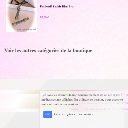
Pendentif Saphir Bleu Brut
65,00 €
Voir les autres catégories de la boutique
Livraison gratuite dès 70€ d'achats
Pai
Les cookies assurent le bon fonctionnement de ce site et des
médias sociaux affichés. En utilisant ce dernier, vous acceptez
Les informations sur les vertus des Pierr
notre utilisation des cookies.
Conditions Générales de Vente
|
Ment
En savoir plus sur les cookies
OK