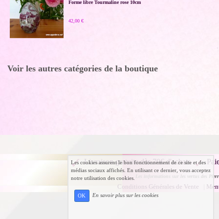
Forme libre Tourmaline rose 10cm
42,00 €
Voir les autres catégories de la boutique
Livraison gratuite dès 70€ d'achats
Pai
Les cookies assurent le bon fonctionnement de ce site et des
médias sociaux affichés. En utilisant ce dernier, vous acceptez
Les informations sur les vertus des Pierr
notre utilisation des cookies.
Conditions Générales de Vente
|
Ment
En savoir plus sur les cookies
OK