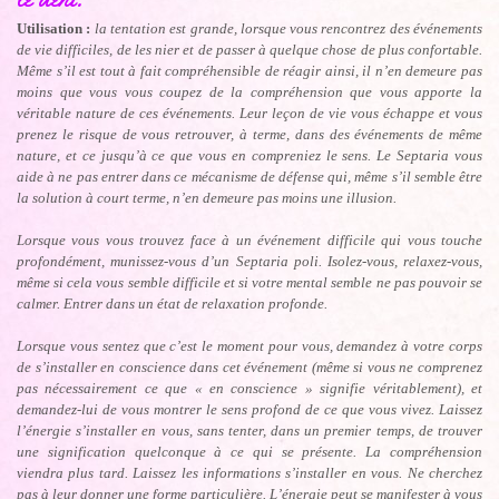
Utilisation :
la tentation est grande, lorsque vous rencontrez des événements
de vie difficiles, de les nier et de passer à quelque chose de plus confortable.
Même s’il est tout à fait compréhensible de réagir ainsi, il n’en demeure pas
moins que vous vous coupez de la compréhension que vous apporte la
véritable nature de ces événements. Leur leçon de vie vous échappe et vous
prenez le risque de vous retrouver, à terme, dans des événements de même
nature, et ce jusqu’à ce que vous en compreniez le sens. Le Septaria vous
aide à ne pas entrer dans ce mécanisme de défense qui, même s’il semble être
la solution à court terme, n’en demeure pas moins une illusion.
Lorsque vous vous trouvez face à un événement difficile qui vous touche
profondément, munissez-vous d’un Septaria poli. Isolez-vous, relaxez-vous,
même si cela vous semble difficile et si votre mental semble ne pas pouvoir se
calmer. Entrer dans un état de relaxation profonde.
Lorsque vous sentez que c’est le moment pour vous, demandez à votre corps
de s’installer en conscience dans cet événement (même si vous ne comprenez
pas nécessairement ce que « en conscience » signifie véritablement), et
demandez-lui de vous montrer le sens profond de ce que vous vivez. Laissez
l’énergie s’installer en vous, sans tenter, dans un premier temps, de trouver
une signification quelconque à ce qui se présente. La compréhension
viendra plus tard. Laissez les informations s’installer en vous. Ne cherchez
pas à leur donner une forme particulière. L’énergie peut se manifester à vous