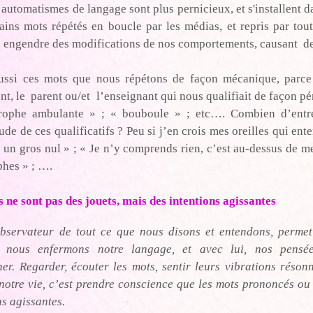
 automatismes de langage sont plus pernicieux, et s'installent dan
ains mots répétés en boucle par les médias, et repris par tou
i engendre des modifications de nos comportements, causant d
aussi ces mots que nous répétons de façon mécanique, parce
nt, le parent ou/et l’enseignant qui nous qualifiait de façon pére
trophe ambulante » ; « bouboule » ; etc…. Combien d’entre 
tude de ces qualificatifs ? Peu si j’en crois mes oreilles qui en
s un gros nul » ; « Je n’y comprends rien, c’est au-dessus de me
phes » ; ….
 ne sont pas des jouets, mais des intentions agissantes
observateur de tout ce que nous disons et entendons, perme
s nous enfermons notre langage, et avec lui, nos pensé
ner. Regarder, écouter les mots, sentir leurs vibrations réson
 notre vie, c’est prendre conscience que les mots prononcés ou 
ns agissantes.