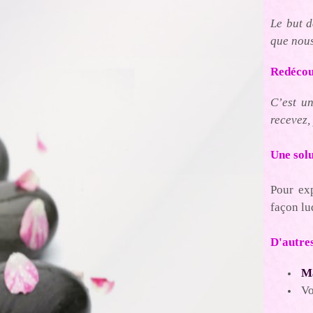
Le but d
que nous
Redécou
C’est un
recevez,
Une sol
Pour exp
façon lu
D'autres
Ma
Vo