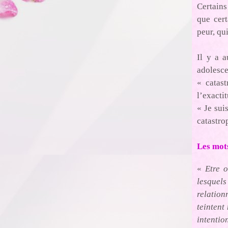
Certains
que cert
peur, qu
Il y a 
adolesce
« catas
l’exacti
« Je sui
catastro
Les mots
«
Etre 
lesquel
relation
teintent
intentio