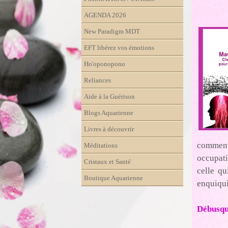
AGENDA 2026
New Paradigm MDT
EFT libérez vos émotions
Ho'oponopono
Reliances
Aide à la Guérison
Blogs Aquarienne
Livres à découvrir
comment
Méditations
occupati
Cristaux et Santé
celle qu
Boutique Aquarienne
enquiqui
Débusque