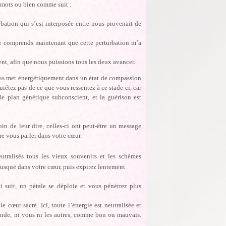
s mots ou bien comme suit :
bation qui s’est interposée entre nous provenait de
 Je comprends maintenant que cette perturbation m’a
ent, afin que nous puissions tous les deux avancer.
us met énergétiquement dans un état de compassion
uiétez pas de ce que vous ressentez à ce stade-ci, car
e plan génétique subconscient, et la guérison est
n de leur dire, celles-ci ont peut-être un message
e vous parler dans votre cœur.
tralisés tous les vieux souvenirs et les schèmes
jusque dans votre cœur, puis expirez lentement.
 suit, un pétale se déploie et vous pénétrez plus
 cœur sacré. Ici, toute l’énergie est neutralisée et
onde, ni vous ni les autres, comme bon ou mauvais.