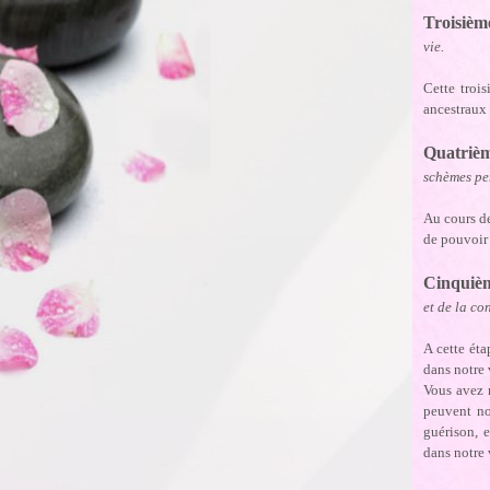
Troisièm
vie.
Cette troi
ancestraux 
Quatriè
schèmes pe
Au cours de
de pouvoir 
Cinquiè
et de la co
A cette éta
dans notre 
Vous avez 
peuvent no
guérison, 
dans notre 