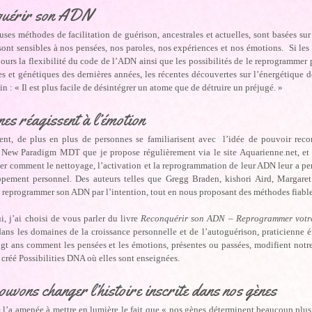
quérir son ADN
es méthodes de facilitation de guérison, ancestrales et actuelles, sont basées sur
ont sensibles à nos pensées, nos paroles, nos expériences et nos émotions. Si les
ours la flexibilité du code de l’ADN ainsi que les possibilités de le reprogrammer pa
es et génétiques des dernières années, les récentes découvertes sur l’énergétique
ein : « Il est plus facile de désintégrer un atome que de détruire un préjugé. »
es réagissent à l’émotion
nt, de plus en plus de personnes se familiarisent avec l’idée de pouvoir reco
 New Paradigm MDT que je propose régulièrement via le site Aquarienne.net, et
er comment le nettoyage, l’activation et la reprogrammation de leur ADN leur a pe
pement personnel. Des auteurs telles que Gregg Braden, kishori Aird, Margaret 
 reprogrammer son ADN par l’intention, tout en nous proposant des méthodes fiable
, j’ai choisi de vous parler du livre
Reconquérir son ADN – Reprogrammer votre
dans les domaines de la croissance personnelle et de l’autoguérison, praticienne
ngt ans comment les pensées et les émotions, présentes ou passées, modifient notr
t créé Possibilities DNA où elles sont enseignées.
uvons changer l’histoire inscrite dans nos gènes
e l’a amenée à mettre en lumière le fait que « nos gènes déterminent beaucoup plu