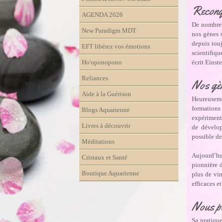
Recon
AGENDA 2026
De nombreus
New Paradigm MDT
nos gènes s
depuis touj
EFT libérez vos émotions
scientifiqu
Ho'oponopono
écrit Einst
Reliances
Nos gèn
Aide à la Guérison
Heureuseme
formations
Blogs Aquarienne
expériment
Livres à découvrir
de dévelop
possible de
Méditations
Aujourd’hui
Cristaux et Santé
pionnière 
Boutique Aquarienne
plus de vi
efficaces e
Nous po
Sa pratiqu