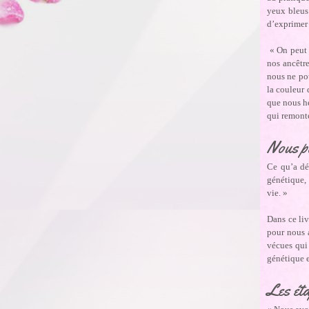
yeux bleus 
d’exprimer 
« On peut 
nos ancêtr
nous ne po
la couleur 
que nous h
qui remont
Nous po
Ce qu’a dé
génétique,
vie. »
Dans ce liv
pour nous a
vécues qui 
génétique e
Les ét