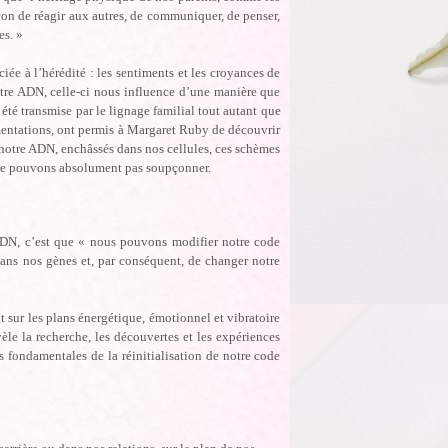
çon de réagir aux autres, de communiquer, de penser,
es. »
e à l’hérédité : les sentiments et les croyances de
otre ADN, celle-ci nous influence d’une manière que
été transmise par le lignage familial tout autant que
imentations, ont permis à Margaret Ruby de découvrir
notre ADN, enchâssés dans nos cellules, ces schèmes
 ne pouvons absolument pas soupçonner.
ADN, c’est que « nous pouvons modifier notre code
dans nos gènes et, par conséquent, de changer notre
nt sur les plans énergétique, émotionnel et vibratoire
le la recherche, les découvertes et les expériences
s fondamentales de la réinitialisation de notre code