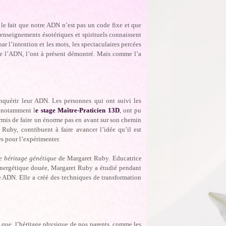
 le fait que notre ADN n’est pas un code fixe et que
 enseignements ésotériques et spirituels connaissent
r l’intention et les mots, les spectaculaires percées
 de l’ADN, l’ont à présent démontré. Mais comme l’a
nquérir leur ADN. Les personnes qui ont suivi les
 notamment l
e stage Maître-Praticien 13D
, ont pu
rmis de faire un énorme pas en avant sur son chemin
Ruby, contribuent à faire avancer l’idée qu’il est
s pour l’expérimenter.
 héritage génétique
de Margaret Ruby. Educatrice
 énergétique douée, Margaret Ruby a étudié pendant
e ADN. Elle a créé des techniques de transformation
s que l’héritage physique de nos parents, comme les