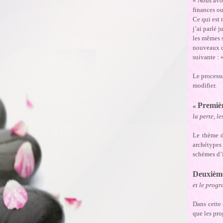
« Nous avon
finances o
Ce qui est 
j’ai parlé 
les mêmes 
nouveaux q
suivante : 
Le processu
modifier.
Premièr
«
la perte, l
Le thème d
archétypes 
schèmes d’i
Deuxièm
et le prog
Dans cette 
que les pro