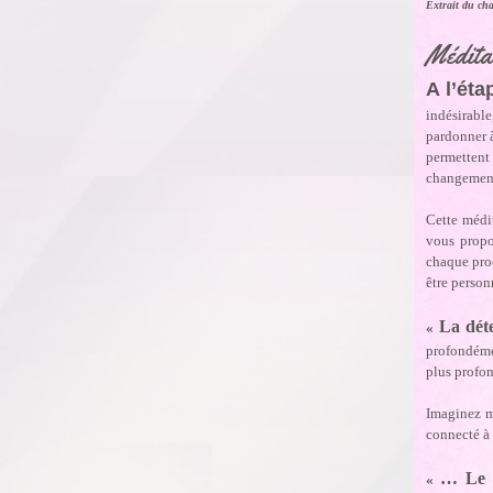
Extrait du ch
Méditat
A l’éta
indésirable
pardonner à
permettent
changement
Cette médit
vous propos
chaque proc
être personn
La déte
«
profondémen
plus profon
Imaginez ma
connecté à
… Le 
«