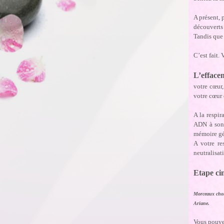
A présent, 
découverts
Tandis que 
C’est fait. 
L’effacem
votre cœur
votre cœur 
A la respir
ADN à son é
mémoire gé
A votre re
neutralisat
Etape ci
Morceaux choi
Ariane.
Vous pouvez