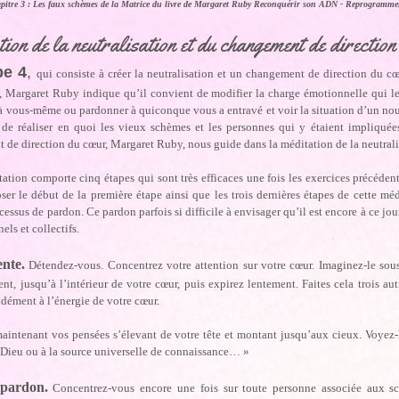
apitre 3 : Les faux schèmes de la Matrice du livre de Margaret Ruby Reconquérir son ADN - Reprogrammer 
ion de la neutralisation et du changement de direction
pe 4
,
qui consiste à créer la neutralisation et un changement de direction du c
, Margaret Ruby indique qu’il convient de modifier la charge émotionnelle qui le n
 vous-même ou pardonner à quiconque vous a entravé et voir la situation d’un nouv
 de réaliser en quoi les vieux schèmes et les personnes qui y étaient impliquées
 de direction du cœur, Margaret Ruby, nous guide dans la méditation de la neutrali
ation comporte cinq étapes qui sont très efficaces une fois les exercices précédent
er le début de la première étape ainsi que les trois dernières étapes de cette médi
essus de pardon. Ce pardon parfois si difficile à envisager qu’il est encore à ce jou
els et collectifs.
nte.
Détendez-vous. Concentrez votre attention sur votre cœur. Imaginez-le sous
t, jusqu’à l’intérieur de votre cœur, puis expirez lentement. Faites cela trois au
dément à l’énergie de votre cœur.
intenant vos pensées s’élevant de votre tête et montant jusqu’aux cieux. Voyez-le
 Dieu ou à la source universelle de connaissance… »
pardon.
Concentrez-vous encore une fois sur toute personne associée aux s