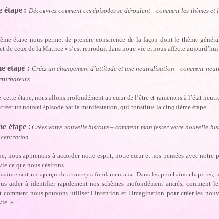
e étape :
Découvrez comment ces épisodes se déroulent – comment les thèmes et l
sième étape nous permet de prendre conscience de la façon dont le thème généra
et de ceux de la Matrice » s’est reproduit dans notre vie et nous affecte aujourd’hui
me étape
:
Créez un changement d’attitude et une neutralisation – comment neutral
rturbateurs.
 cette étape, nous allons profondément au cœur de l’être et ramenons à l’état neutr
créer un nouvel épisode par la manifestation, qui constitue la cinquième étape.
me étape
:
Créez votre nouvelle histoire – comment manifester votre nouvelle hist
ncentration.
pe, nous apprenons à accorder notre esprit, notre cœur et nos pensées avec notre pu
vie ce que nous désirons.
maintenant un aperçu des concepts fondamentaux. Dans les prochains chapitres, 
us aider à identifier rapidement nos schèmes profondément ancrés, comment le c
et comment nous pouvons utiliser l’intention et l’imagination pour créer les nou
vie. »