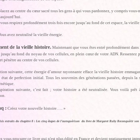
placez au centre du cœur sacré tous les gens à qui vous pardonnez, y compris vous
 aujourd’hui.
vous respirez profondément trois fois encore jusqu’au fond de cet espace, la vieille
Vous avez neutralisé la vieille énergie.
ent de la vieille histoire.
Maintenant que vous êtes entré profondément dans l
, jusqu’au fond du noyau de vos cellules, en plein cœur de votre ADN. Ressentez
et pénètre au centre de vos cellules.
ation suivante, cette énergie d’amour rayonnante efface la vieille histoire emmag
tat de perfection initial. Tous les souvenirs des générations passées, depuis la 
nétique.
spiration suivante, c’est fait ; votre histoire a été neutralisée. Vous voilà pr
ion.
nq :
Créez votre nouvelle histoire….. »
sis extraits du chapitre 8 : Les cinq étapes de l’autoguérison du livre de Margaret Ruby Reconquérir so
 vous procurer ce livre qui n'est plus édité en France et devient pratiquement intr