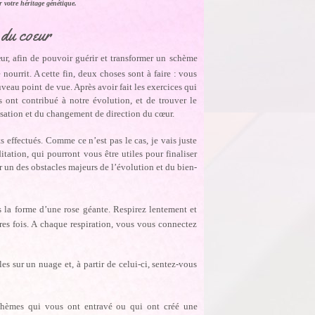
votre héritage génétique.
 du coeur
œur, afin de pouvoir guérir et transformer un schème
ourrit. A cette fin, deux choses sont à faire : vous
eau point de vue. Après avoir fait les exercices qui
 ont contribué à notre évolution, et de trouver le
sation et du changement de direction du cœur.
s effectués. Comme ce n’est pas le cas, je vais juste
tation, qui pourront vous être utiles pour finaliser
r un des obstacles majeurs de l’évolution et du bien-
 la forme d’une rose géante. Respirez lentement et
tres fois. A chaque respiration, vous vous connectez
s sur un nuage et, à partir de celui-ci, sentez-vous
chèmes qui vous ont entravé ou qui ont créé une