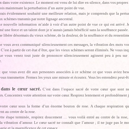
n dans votre existence. Le moment est venu de lui dire en silence, dans vos propre
vois maintenant la perturbation d’un autre point de vue.
urais évidemment souhaité une meilleure relation, mais je comprends que la pertur
ux schèmes transmis par notre lignage ancestral.
te nouvelle information m’aide à voir d’un autre point de vue ce qui est arrivé.
né une force et un talent dont je n’aurais jamais bénéficié sans la souffrance passée.
me libère désormais du vieux schème, de la douleur, de la souffrance et du ressentim
ue vous avez communiqué silencieusement ces messages, la vibration des mots vo
 C’est à partir de cet état d’être, que les vieux schèmes seront éliminés. Ne vous inq
ue vous venez tout juste de prononcer silencieusement agissent peu à peu sur l
.
 que vous avez dit aux personnes associées à ce schème ce que vous aviez besoi
ous transmettre. Fermez les yeux une minute et écoutez. Vous les entendrez peut-êtr
 dans le cœur sacré.
C’est dans l’espace sacré de votre cœur que sont neu
rs. Concentrez votre attention sur votre cœur. Respirez lentement et profondément 
 votre cœur sous la forme d’un énorme bouton de rose. A chaque respiration qui
t au centre de la rose.
tte étape terminée, respirez doucement … vous voilà entré au centre de la rose, le
la vibration d’amour. Le cœur sacré ne connaît que l’amour ; il ne juge pas le m
agie et la magnificence de cet espace.