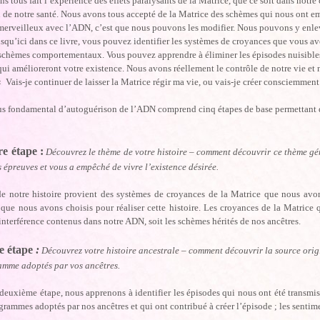
s tous fait l’expérience des effets paralysants de la Matrice, que ce soit dans notre 
u de notre santé. Nous avons tous accepté de la Matrice des schèmes qui nous ont 
merveilleux avec l’ADN, c’est que nous pouvons les modifier. Nous pouvons y enleve
jusqu’ici dans ce livre, vous pouvez identifier les systèmes de croyances que vous 
schèmes comportementaux. Vous pouvez apprendre à éliminer les épisodes nuisibles 
ui amélioreront votre existence. Nous avons réellement le contrôle de notre vie e
« Vais-je continuer de laisser la Matrice régir ma vie, ou vais-je créer consciemment 
s fondamental d’autoguérison de l’ADN comprend cinq étapes de base permettant d’a
e étape :
Découvrez le thème de votre histoire – comment découvrir ce thème gén
es épreuves et vous a empêché de vivre l’existence désirée.
e notre histoire provient des systèmes de croyances de la Matrice que nous avons
que nous avons choisis pour réaliser cette histoire. Les croyances de la Matrice 
nterférence contenus dans notre ADN, soit les schèmes hérités de nos ancêtres.
e étape
:
Découvrez votre histoire ancestrale – comment découvrir la source origi
ramme adoptés par vos ancêtres.
deuxième étape, nous apprenons à identifier les épisodes qui nous ont été transmis 
grammes adoptés par nos ancêtres et qui ont contribué à créer l’épisode ; les senti