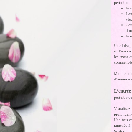
perturbatio
Je 
J’a
vie
Cet
don
Je 
Une fois q
et d’amour.
les mots q
commencée
Maintenant
d’amour à v
L’entrée
perturbateu
Visualisez
profondémen
Une fois ce
ramenée à 
Sentez la m