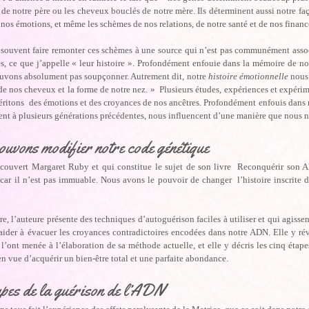
de notre père ou les cheveux bouclés de notre mère. Ils déterminent aussi notre fa
nos émotions, et même les schèmes de nos relations, de notre santé et de nos financ
souvent faire remonter ces schèmes à une source qui n’est pas communément associé
es, ce que j’appelle « leur histoire ». Profondément enfouie dans la mémoire de n
uvons absolument pas soupçonner. Autrement dit, notre
histoire émotionnelle
nous 
de nos cheveux et la forme de notre nez. » Plusieurs études, expériences et expér
éritons des émotions et des croyances de nos ancêtres. Profondément enfouis dans 
ent à plusieurs générations précédentes, nous influencent d’une manière que nous
uvons modifier notre code génétique
couvert Margaret Ruby et qui constitue le sujet de son livre Reconquérir son 
 car il n’est pas immuable. Nous avons le pouvoir de changer l’histoire inscrite 
re, l’auteure présente des techniques d’autoguérison faciles à utiliser et qui agisse
ider à évacuer les croyances contradictoires encodées dans notre ADN. Elle y révè
l’ont menée à l’élaboration de sa méthode actuelle, et elle y décris les cinq étape
n vue d’acquérir un bien-être total et une parfaite abondance.
apes de la guérison de l’ADN