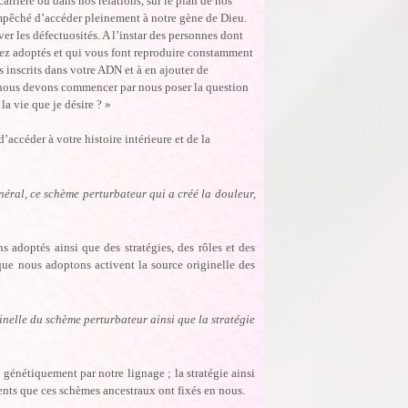
carrière ou dans nos relations, sur le plan de nos
empêché d’accéder pleinement à notre gène de Dieu.
r les défectuosités. A l’instar des personnes dont
avez adoptés et qui vous font reproduire constamment
inscrits dans votre ADN et à en ajouter de
t nous devons commencer par nous poser la question
la vie que je désire ? »
ccéder à votre histoire intérieure et de la
éral, ce schème perturbateur qui a créé la douleur,
 adoptés ainsi que des stratégies, des rôles et des
que nous adoptons activent la source originelle des
nelle du schème perturbateur ainsi que la stratégie
génétiquement par notre lignage ; la stratégie ainsi
ments que ces schèmes ancestraux ont fixés en nous.