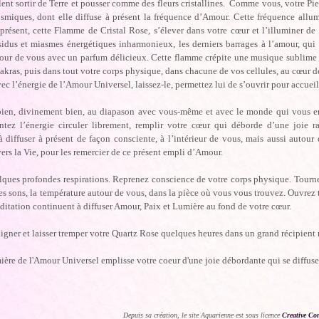
nt sortir de Terre et pousser comme des fleurs cristallines. Comme vous, votre Pier
miques, dont elle diffuse à présent la fréquence d’Amour. Cette fréquence allum
présent, cette Flamme de Cristal Rose, s’élever dans votre cœur et l’illuminer de
ésidus et miasmes énergétiques inharmonieux, les derniers barrages à l’amour, qu
tour de vous avec un parfum délicieux. Cette flamme crépite une musique sublime 
akras, puis dans tout votre corps physique, dans chacune de vos cellules, au cœur d
ec l’énergie de l’Amour Universel, laissez-le, permettez lui de s’ouvrir pour accueil
bien, divinement bien, au diapason avec vous-même et avec le monde qui vous en
entez l’énergie circuler librement, remplir votre cœur qui déborde d’une joie
 diffuser à présent de façon consciente, à l’intérieur de vous, mais aussi autour 
vers la Vie, pour les remercier de ce présent empli d’Amour.
ques profondes respirations. Reprenez conscience de votre corps physique. Tournez
 les sons, la température autour de vous, dans la pièce où vous vous trouvez. Ouvrez 
ditation continuent à diffuser Amour, Paix et Lumière au fond de votre cœur.
igner et laisser tremper votre Quartz Rose quelques heures dans un grand récipient 
ère de l'Amour Universel emplisse votre coeur d'une joie débordante qui se diffuse
Depuis sa création, le site Aquarienne est sous licence
Creative Co