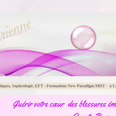
tiques, Sophrologie, EFT - Formations New Paradigm MDT - à 
Guérir votre cœur des blessures émo