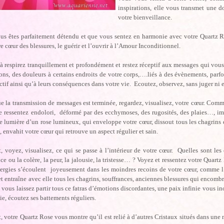
inspirations, elle vous transmet une d
votre bienveillance.
us êtes parfaitement détendu et que vous sentez en harmonie avec votre Quartz Ro
re cœur des blessures, le guérir et l’ouvrir à l’Amour Inconditionnel.
 respirez tranquillement et profondément et restez réceptif aux messages qui vous
ons, des douleurs à certains endroits de votre corps,….liés à des évènements, parfo
ctif ainsi qu’à leurs conséquences dans votre vie. Ecoutez, observez, sans juger ni 
e la transmission de messages est terminée, regardez, visualisez, votre cœur. Comm
e ressentez endolori, déformé par des ecchymoses, des rugosités, des plaies…, im
e lumière d’un rose lumineux, qui enveloppe votre cœur, dissout tous les chagrin
é, envahit votre cœur qui retrouve un aspect régulier et sain.
 voyez, visualisez, ce qui se passe à l’intérieur de votre cœur. Quelles sont les
ce ou la colère, la peur, la jalousie, la tristesse… ? Voyez et ressentez votre Qua
nergies s’écoulent joyeusement dans les moindres recoins de votre cœur, comme l’
t entraîne avec elle tous les chagrins, souffrances, anciennes blessures qui encombra
vous laissez partir tous ce fatras d’émotions discordantes, une paix infinie vous i
ie, écoutez ses battements réguliers.
 votre Quartz Rose vous montre qu’il est relié à d’autres Cristaux situés dans un