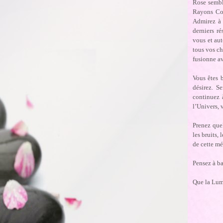
Rose semble
Rayons Cos
Admirez à 
derniers r
vous et au
tous vos ch
fusionne av
Vous êtes 
désirez. S
continuez à
l’Univers, 
Prenez quel
les bruits,
de cette mé
Pensez à ba
Que la Lumi