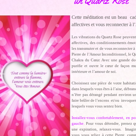
un Quartz Rose
Cette méditation est un beau cad
affectives et vous reconnecter à 
Les vibrations du Quartz Rose peuvent 
affectives, des conditionnements émot
les transmuter et de vous reconnecter à
Pierre de l’Amour Inconditionnel, le Qu
Chakra du Cœur. Avec une grande douc
purifie et ouvre le cœur de façon mu
intérieure et l’amour de soi.
Choisissez une pièce de votre habitat
dans lesquels vous êtes à l’aise, débra
n’être pas dérangé pendant environ u
faire brûler de l’encens et/ou invoqu
lesquels vous vous sentez bien.
Installez-vous confortablement, en p
gauche.
Pour vous détendre, prenez q
une expiration, relaxez-vous. Imagine
vous vous reliez à cette Pierre, co