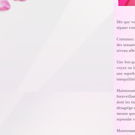
Dès que vo
réparer vot
Continuez à
des sensati
niveau affe
Une fois qu
voyez ou l
une superb
tranquillit
Maintenant,
bienveillan
dont les é
désagrège e
mesure que 
reprendre v
Maintenant,