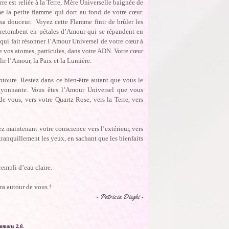
re est reliée à la Terre, Mère Universelle baignée de
e la petite flamme qui dort au fond de votre cœur.
 sa douceur. Voyez cette Flamme finir de brûler les
i retombent en pétales d’Amour qui se répandent en
qui fait résonner l’Amour Universel de votre cœur à
e vos atomes, particules, dans votre ADN. Votre cœur
lir l’Amour, la Paix et la Lumière.
toure. Restez dans ce bien-être autant que vous le
 rayonnante. Vous êtes l’Amour Universel que vous
de vous, vers votre Quartz Rose, vers la Terre, vers
 maintenant votre conscience vers l’extérieur, vers
tranquillement les yeux, en sachant que les bienfaits
rempli d’eau claire.
ra autour de vous !
- Patricia Dieghi -
mmons 2.0.