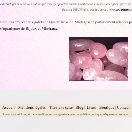
re de partager ce texte, tout autant que vous n'y apportiez aucune modification y compris ces lignes, que ce ne 
Patricia DIEGHI ainsi que la source :
www.aquarienne.n
s pourrez trouver des galets de Quartz Rose de Madagascar, parfaitement adaptés 
 Aquarienne de Bijoux et Minéraux
.
Accueil
|
Mentions légales
|
Tirez une carte
|
Blog
|
Liens
|
Boutique
|
Contact
Aquarienne est libre, et ne revendique aucune appartenance ou orientation politique, religieuse ou sectaire.