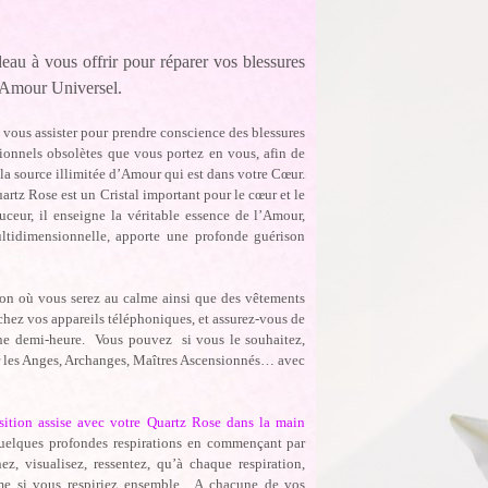
eau à vous offrir pour réparer vos blessures
l’Amour Universel.
vous assister pour prendre conscience des blessures
ionnels obsolètes que vous portez en vous, afin de
 la source illimitée d’Amour qui est dans votre Cœur.
artz Rose est un Cristal important pour le cœur et le
eur, il enseigne la véritable essence de l’Amour,
ltidimensionnelle, apporte une profonde guérison
ion où vous serez au calme ainsi que des vêtements
nchez vos appareils téléphoniques, et assurez-vous de
ne demi-heure. Vous pouvez si vous le souhaitez,
er les Anges, Archanges, Maîtres Ascensionnés… avec
osition assise avec votre Quartz Rose dans la main
uelques profondes respirations en commençant par
z, visualisez, ressentez, qu’à chaque respiration,
mme si vous respiriez ensemble. A chacune de vos