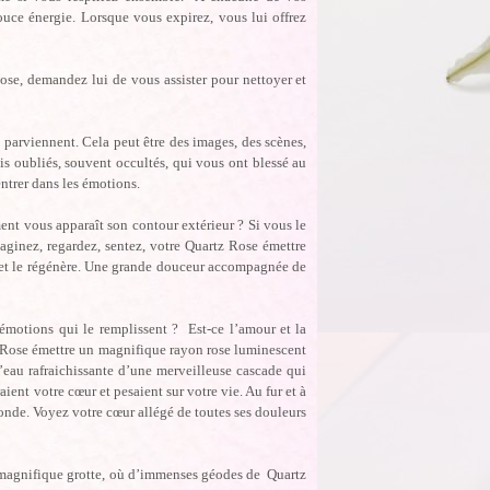
ouce énergie. Lorsque vous expirez, vous lui offrez
se, demandez lui de vous assister pour nettoyer et
 parviennent. Cela peut être des images, des scènes,
is oubliés, souvent occultés, qui vous ont blessé au
entrer dans les émotions.
ent vous apparaît son contour extérieur ? Si vous le
aginez, regardez, sentez, votre Quartz Rose émettre
s et le régénère. Une grande douceur accompagnée de
 émotions qui le remplissent ? Est-ce l’amour et la
rtz Rose émettre un magnifique rayon rose luminescent
eau rafraichissante d’une merveilleuse cascade qui
ient votre cœur et pesaient sur votre vie. Au fur et à
nonde. Voyez votre cœur allégé de toutes ses douleurs
e magnifique grotte, où d’immenses géodes de Quartz