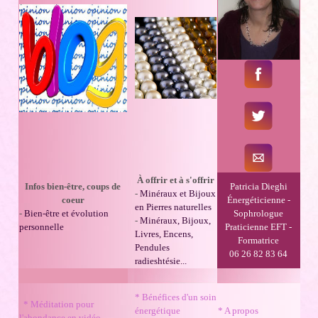
À offrir et à s'offrir
Infos bien-être, coups de
Patricia Dieghi
-
Minéraux et Bijoux
coeur
Énergéticienne -
en Pierres naturelles
-
Bien-être et évolution
Sophrologue
-
Minéraux, Bijoux,
personnelle
Praticienne EFT -
Livres, Encens,
Formatrice
Pendules
06 26 82 83 64
radieshtésie...
*
Bénéfices d'un soin
*
Méditation pour
énergétique
*
A propos
l'abondance en vidéo