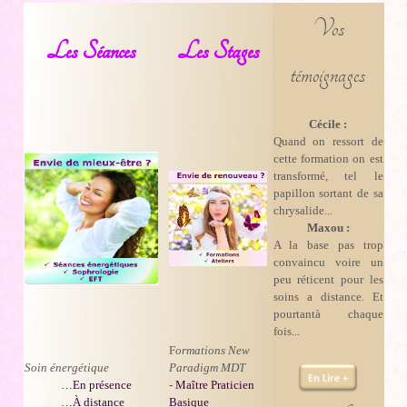
Vos
Les Séances
Les Stages
témoignages
Cécile :
Quand on ressort de
cette formation on est
transformé, tel le
papillon sortant de sa
chrysalide...
Maxou :
A la base pas trop
convaincu voire un
peu réticent pour les
soins a distance. Et
pourtantà chaque
fois...
F
ormations New
Soin énergétique
Paradigm MDT
…En présence
-
Maître Praticien
…À distance
Basique