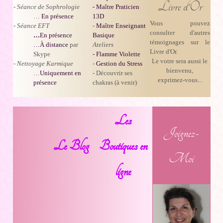
Livre d'Or
-
Séance de Sophrologie
- Maître Praticien
…
En présence
13D
Vous pouvez
-
Séance EFT
-
Maître Enseignant
consulter d'autres
…
En présence
Basique
témoignages sur le
…À distance
par
Ateliers
Livre d'Or.
Skype
- Flamme Violette
Le votre sera aussi le
-
Nettoyage Karmique
-
Gestion du Stress
bienvenu,
…
Uniquement en
- Découvrir ses
exprimez-vous...
présence
chakras (à venir)
Les
Joignez-
Le Blog
Boutiques en
Moi
ligne