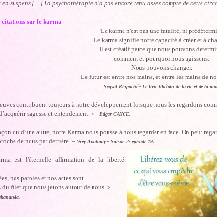
t en suspens […] La psychothérapie n'a pas encore tenu assez compte de cette circ
 citations sur le karma
"Le karma n'est pas une fatalité, ni prédéterm
Le karma signifie notre capacité à créer et à ch
Il est créatif parce que nous pouvons détermi
comment et pourquoi nous agissons.
Nous pouvons changer.
Le futur est entre nos mains, et entre les mains de no
Sogyal Rinpoché - Le livre tibétain de la vie et de la mo
euves contribuent toujours à notre développement lorsque nous les regardons comme
d’acquérir sagesse et entendement. » -
Edgar CAYCE.
açon ou d'une autre, notre Karma nous pousse à nous regarder en face. On peut rega
pproche de nous par derrière. –
Grey Anatomy – Saison 2- épisode 19.
ma est l'éternelle affirmation de la liberté
e…
es, nos paroles et nos actes sont
s du filet que nous jetons autour de nous. »
ekananda.