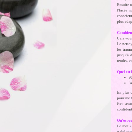
Ensuite n
Placée s
conscient
plus adap
Combien 
Cela vous
Le nettoy
les trau
jusqu’à d
rendez-vo
Quel est l
9
34
En plus d
pour me f
êtes ass
confident
Qu’est-c
Le mot « 
a été mi