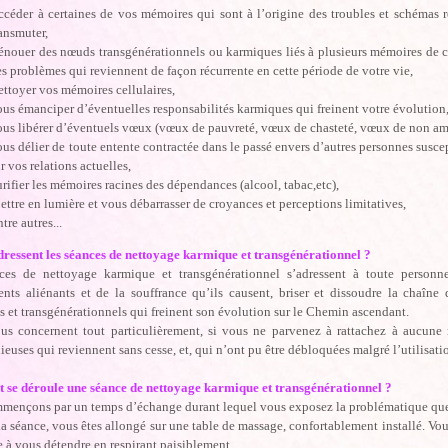
ccéder à certaines de vos mémoires qui sont à l’origine des troubles et schémas ré
ransmuter,
énouer des nœuds transgénérationnels ou karmiques liés à plusieurs mémoires de cet
es problèmes qui reviennent de façon récurrente en cette période de votre vie,
ettoyer vos mémoires cellulaires,
ous émanciper d’éventuelles responsabilités karmiques qui freinent votre évolution
ous libérer d’éventuels vœux (vœux de pauvreté, vœux de chasteté, vœux de non amo
ous délier de toute entente contractée dans le passé envers d’autres personnes susce
r vos relations actuelles,
rifier les mémoires racines des dépendances (alcool, tabac,etc),
ettre en lumière et vous débarrasser de croyances et perceptions limitatives,
tre autres...
adressent les séances de nettoyage karmique et transgénérationnel ?
ces de nettoyage karmique et transgénérationnel s’adressent à toute personne
nts aliénants et de la souffrance qu’ils causent, briser et dissoudre la chaîne 
 et transgénérationnels qui freinent son évolution sur le Chemin ascendant.
us concernent tout particulièrement, si vous ne parvenez à rattachez à aucune 
euses qui reviennent sans cesse, et, qui n’ont pu être débloquées malgré l’utilisati
se déroule une séance de nettoyage karmique et transgénérationnel ?
mençons par un temps d’échange durant lequel vous exposez la problématique que
a séance, vous êtes allongé sur une table de massage, confortablement installé. Vou
e à vous détendre en respirant paisiblement.