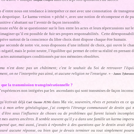
d’entre nous ont tendance à interpréter ce mot avec une connotation de transgress
u despotique. Le karma version « péché », avec une notion de récompense et de p
punitive s’abattant sur l’avenir de façon inexorable.
toute enVie de se questionner sur le lien entre les actes et leurs répercussions sur l
imaginer qu’il est possible de fuir ses propres responsabilités. Cette déresponsabi
 prive surtout de la conscience du libre choix dont dispose chaque être humain.
que seconde de notre vie, nous disposons d’une infinité de choix, qui ouvre le cham
u négatif, mais le point neutre, l’équilibre qui permet de créer sa réalité en prenant
 actes automatiques conditionnés par nos mémoires obsolètes.
ma n'est donc pas un châtiment; c'est le souhait du Soi de retrouver l'équil
ent, on ne l'interprète pas ainsi, et aucune religion ne l'enseigne
. »
- James Tyberonn
e que la transmission transgénérationnelle ?
 d’expériences non intégrées par les ascendants qui sont transmises de façon incons
qu’écrivait déjà
dans
Ma vie, souvenirs, rêves et pensées
en ce qu
Carl Gustav JUNG
ais à mon arbre généalogique, j'ai compris l'étrange communauté de destin qui me
t d'être sous l'influence de choses ou de problèmes qui furent laissés incompl
t mes autres ancêtres. Il semble souvent qu'il y a dans une famille un karma impers
pensé que, moi aussi, j'avais à répondre à des questions que le destin avait déj
rouvé aucune réponse, ou bien que je devais terminer ou tout simplement pours