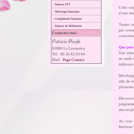
- Séances EFT
Cette ori
- Nettoyage Karmique
d’une tra
- Complétude Féminine
Toutes ce
- Séances de Méditation
par certa
Contactez-moi
conscienc
Patricia Dieghi
Que puis
83980 Le Lavandou
Une séanc
Tél : 06 26 82 83 64
au stade 
Mail :
Page Contact
redécouve
Développe
afin de n
pleinemen
Découvrir
programm
mis en pl
Au cour 
Intérieur