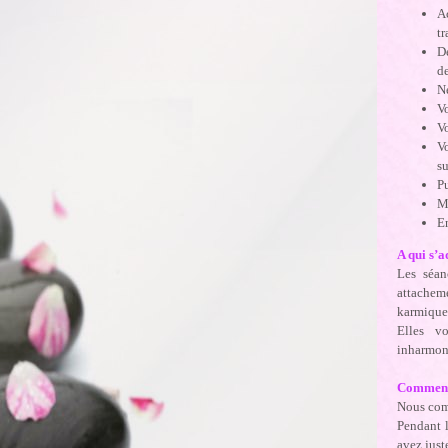
A
t
D
d
N
V
V
V
su
Pu
M
En
A qui s’
Les séan
attacheme
karmiques
Elles vo
inharmoni
Comment 
Nous com
Pendant l
avez just