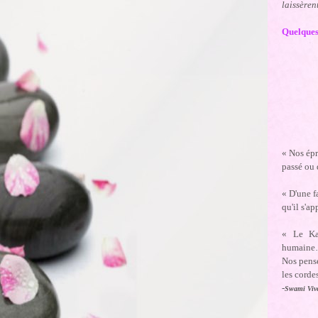
laissèren
Quelques
« Nos épr
passé ou 
« D'une f
qu'il s'a
« Le Kar
humain
Nos pensé
les corde
-
Swami Viv