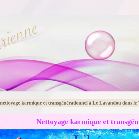
 nettoyage karmique et transgénérationnel à Le Lavandou dans le 
Nettoyage karmique et transgén