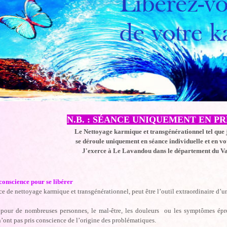
N.B. : SÉANCE UNIQUEMENT EN P
Le Nettoyage karmique et transgénérationnel tel que j
se déroule uniquement en séance individuelle et en vo
J'exerce à Le Lavandou dans le département du Va
conscience pour se libérer
e de nettoyage karmique et transgénérationnel, peut être l’outil extraordinaire d’un
, pour de nombreuses personnes, le mal-être, les douleurs ou les symptômes épr
n’ont pas pris conscience de l’origine des problématiques.