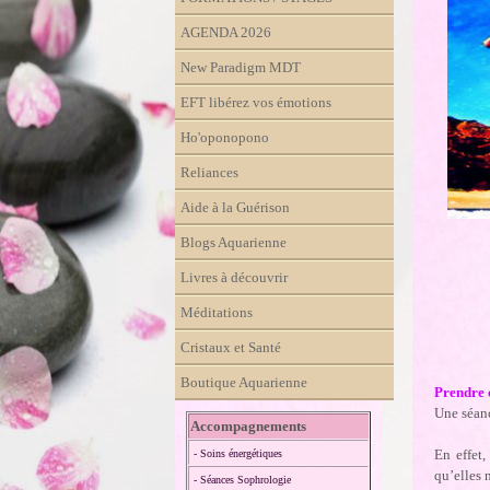
AGENDA 2026
New Paradigm MDT
EFT libérez vos émotions
Ho'oponopono
Reliances
Aide à la Guérison
Blogs Aquarienne
Livres à découvrir
Méditations
Cristaux et Santé
Boutique Aquarienne
Prendre 
Une séanc
Accompagnements
En effet
- Soins énergétiques
qu’elles 
- Séances Sophrologie