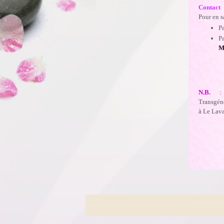
Contact
Pour en s
P
Pa
M
N.B.
:
Transgéné
à Le Lava