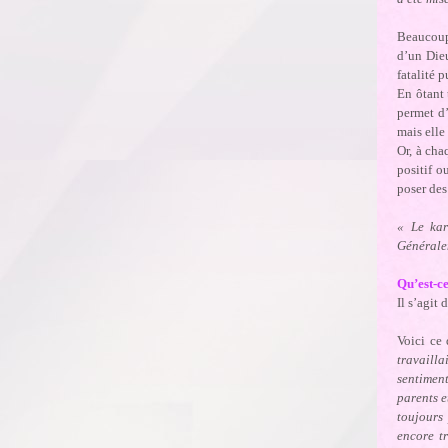
Beaucoup 
d’un Die
fatalité 
En ôtant 
permet d’
mais elle
Or, à cha
positif o
poser des
« Le kar
Généralem
Qu’est-c
Il s’agit
Voici ce 
travaill
sentimen
parents e
toujours 
encore t