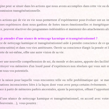
gine peut se situer dans les actions que nous avons accomplies dans cette vie ou dans
nsmission transgénérationnelle.
s actions qui de vie en vie nous permettent d’expérimenter pour évoluer ont un 
ines expériences dont nous gardons de fortes traces émotionnelles et énergétiqu
e, peuvent réactiver des programmes indésirables et maintenir des attachements ali
-je attendre d’une séance de nettoyage karmique et transgénérationnel ?
e de nettoyage karmique et transgénérationnel aide à prendre conscience de ce qui
intra-utérin) et dans vos vies antérieures. Ouvrir sa conscience élargit la pensée et le
rte de soi-même, offre une autre vision de sa vie.
r une nouvelle compréhension de soi, du monde et des autres, apporte des facilité
ettoyer vos mémoires d'un lourd passé d’expériences non résolues qui vous suit 
t tous vos potentiels.
 la raison pour laquelle vous rencontrez telle ou telle problématique qui se mani
ations inconscientes liées à la façon dont vous avez perçu certains événements.
ace à partir de mémoires parfois ancestrales, ajuste la perception, offrant l’opportu
d’une séance de nettoyage karmique et transgénérationnel, en accord avec votre 
 Souverain…), vous pourrez :