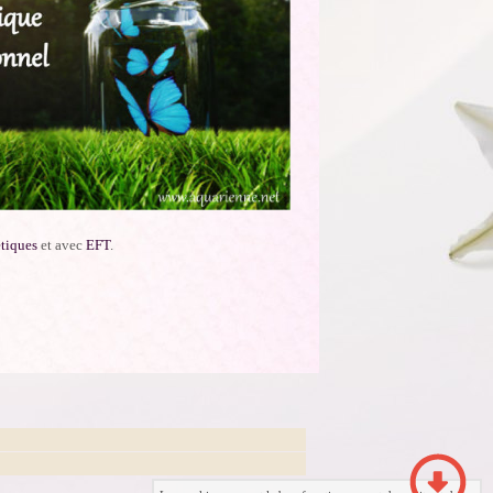
tiques
et avec
EFT
.