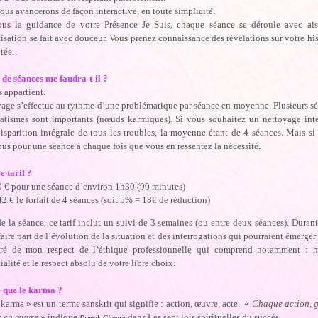
ous avancerons de façon interactive, en toute simplicité.
ous la guidance de votre Présence Je Suis, chaque séance se déroule avec ais
isation se fait avec douceur. Vous prenez connaissance des révélations sur votre hi
tée.
de séances me faudra-t-il ?
 appartient.
age s’effectue au rythme d’une problématique par séance en moyenne. Plusieurs séa
matismes sont importants (nœuds karmiques). Si vous souhaitez un nettoyage int
isparition intégrale de tous les troubles, la moyenne étant de 4 séances. Mais si
us pour une séance à chaque fois que vous en ressentez la nécessité.
e tarif ?
0 € pour une séance d’environ 1h30 (90 minutes)
2 € le forfait de 4 séances (soit 5% = 18€ de réduction)
e la séance, ce tarif inclut un suivi de 3 semaines (ou entre deux séances). Dura
aire part de l’évolution de la situation et des interrogations qui pourraient émerger
uré de mon respect de l’éthique professionnelle qui comprend notamment : 
ialité et le respect absolu de votre libre choix.
e que le karma ?
karma » est un terme sanskrit qui signifie : action, œuvre, acte. «
Chaque action, gé
se en œuvre
» indique
dans Les sept lois spirituelles du succès.
Deepak Chopra