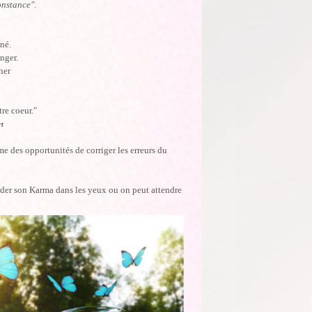
onstance"
.
iné.
anger.
ner
tre coeur."
rt
 des opportunités de corriger les erreurs du
rder son Karma dans les yeux ou on peut attendre