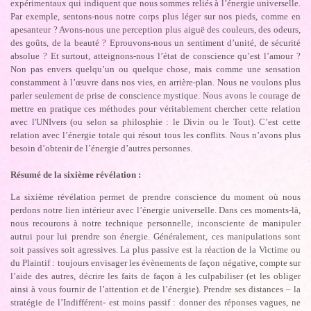
expérimentaux qui indiquent que nous sommes reliés à l’énergie universelle.
Par exemple, sentons-nous notre corps plus léger sur nos pieds, comme en
apesanteur ? Avons-nous une perception plus aiguë des couleurs, des odeurs,
des goûts, de la beauté ? Eprouvons-nous un sentiment d’unité, de sécurité
absolue ? Et surtout, atteignons-nous l’état de conscience qu’est l’amour ?
Non pas envers quelqu’un ou quelque chose, mais comme une sensation
constamment à l’œuvre dans nos vies, en arrière-plan. Nous ne voulons plus
parler seulement de prise de conscience mystique. Nous avons le courage de
mettre en pratique ces méthodes pour véritablement chercher cette relation
avec l'UNIvers (ou selon sa philosphie : le Divin ou le Tout). C’est cette
relation avec l’énergie totale qui résout tous les conflits. Nous n’avons plus
besoin d’obtenir de l’énergie d’autres personnes.
Résumé de la sixième révélation :
La sixième révélation permet de prendre conscience du moment où nous
perdons notre lien intérieur avec l’énergie universelle. Dans ces moments-là,
nous recourons à notre technique personnelle, inconsciente de manipuler
autrui pour lui prendre son énergie. Généralement, ces manipulations sont
soit passives soit agressives. La plus passive est la réaction de la Victime ou
du Plaintif : toujours envisager les évènements de façon négative, compte sur
l’aide des autres, décrire les faits de façon à les culpabiliser (et les obliger
ainsi à vous fournir de l’attention et de l’énergie). Prendre ses distances – la
stratégie de l’Indifférent- est moins passif : donner des réponses vagues, ne