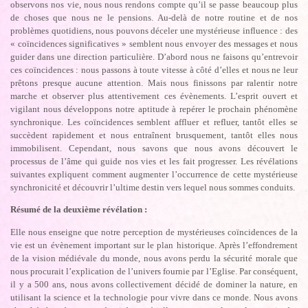
observons nos vie, nous nous rendons compte qu’il se passe beaucoup plus
de choses que nous ne le pensions. Au-delà de notre routine et de nos
problèmes quotidiens, nous pouvons déceler une mystérieuse influence : des
« coïncidences significatives » semblent nous envoyer des messages et nous
guider dans une direction particulière. D’abord nous ne faisons qu’entrevoir
ces coïncidences : nous passons à toute vitesse à côté d’elles et nous ne leur
prêtons presque aucune attention. Mais nous finissons par ralentir notre
marche et observer plus attentivement ces évènements. L’esprit ouvert et
vigilant nous développons notre aptitude à repérer le prochain phénomène
synchronique. Les coïncidences semblent affluer et refluer, tantôt elles se
succèdent rapidement et nous entraînent brusquement, tantôt elles nous
immobilisent. Cependant, nous savons que nous avons découvert le
processus de l’âme qui guide nos vies et les fait progresser. Les révélations
suivantes expliquent comment augmenter l’occurrence de cette mystérieuse
synchronicité et découvrir l’ultime destin vers lequel nous sommes conduits.
Résumé de la deuxième révélation :
Elle nous enseigne que notre perception de mystérieuses coïncidences de la
vie est un évènement important sur le plan historique. Après l’effondrement
de la vision médiévale du monde, nous avons perdu la sécurité morale que
nous procurait l’explication de l’univers fournie par l’Eglise. Par conséquent,
il y a 500 ans, nous avons collectivement décidé de dominer la nature, en
utilisant la science et la technologie pour vivre dans ce monde. Nous avons