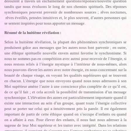
déroulent à travers un enchaînement questions/réponses/nouvelle question
tandis que nous évoluons le long de nos chemins spirituels. Des réponses
synchroniques peuvent provenir de nombreuses sources ; rêves nocturnes,
rêves éveillés, pensées intuitives et, le plus souvent, d’autres personnes qui
se sentent inspirées pour nous apporter un message.
Résumé de la huitième révélation :
Selon la huitième révélation, la plupart des phénomènes synchroniques se
produisent grâce aux messages que les autres nous font parvenir ; en outre,
une éthique spirituelle nouvelle envers autrui favorise le synchronisme. Si
nous ne sommes pas en compétition avec autrui pour recevoir de l’énergie, si
nous restons reliés à l’énergie mystique à l’intérieur de nous-mêmes, alors
nous pouvons élever les autres avec notre énergie, en nous concentrant sur la
beauté de chaque visage, en voyant les qualités supérieures qui se trouvent
en chacun. L’énergie que nous envoyons quand nous nous adressons à son
Moi supérieur amène l’autre à une conscience plus complète de ce qu’il est,
de ce qu’il fait ; et cela accroît la possibilité de transmission d’un message
synchronique. L’élévation des autres est particulièrement importante quand il
existe une interaction au sein d’un groupe, quant toute l’énergie collective
peut se porter sur celui qui a intuitivement pris la parole. Il est également
important de partir de cette éthique quand on s’occupe d’enfants ou quand
on a affaire à eux. Pour élever des enfants, il nous faut nous adresser à la
sagesse de leur Moi supérieur et les traiter avec intégrité. Dans les relations
amoureuses, il convient de s’assurer que l’amour euphorique ne se substitue