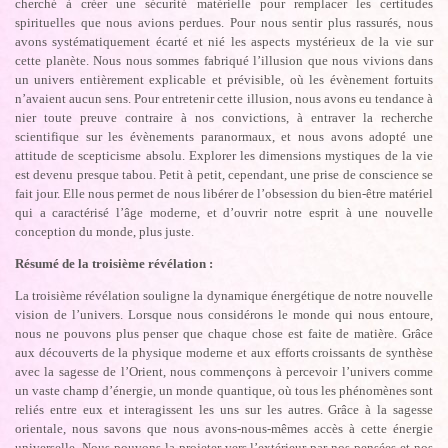
cherché à créer une sécurité matérielle pour remplacer les certitudes
spirituelles que nous avions perdues. Pour nous sentir plus rassurés, nous
avons systématiquement écarté et nié les aspects mystérieux de la vie sur
cette planète. Nous nous sommes fabriqué l’illusion que nous vivions dans
un univers entièrement explicable et prévisible, où les évènement fortuits
n’avaient aucun sens. Pour entretenir cette illusion, nous avons eu tendance à
nier toute preuve contraire à nos convictions, à entraver la recherche
scientifique sur les évènements paranormaux, et nous avons adopté une
attitude de scepticisme absolu. Explorer les dimensions mystiques de la vie
est devenu presque tabou. Petit à petit, cependant, une prise de conscience se
fait jour. Elle nous permet de nous libérer de l’obsession du bien-être matériel
qui a caractérisé l’âge moderne, et d’ouvrir notre esprit à une nouvelle
conception du monde, plus juste.
Résumé de la troisième révélation :
La troisième révélation souligne la dynamique énergétique de notre nouvelle
vision de l’univers. Lorsque nous considérons le monde qui nous entoure,
nous ne pouvons plus penser que chaque chose est faite de matière. Grâce
aux découverts de la physique moderne et aux efforts croissants de synthèse
avec la sagesse de l’Orient, nous commençons à percevoir l’univers comme
un vaste champ d’énergie, un monde quantique, où tous les phénomènes sont
reliés entre eux et interagissent les uns sur les autres. Grâce à la sagesse
orientale, nous savons que nous avons-nous-mêmes accès à cette énergie
universelle. Nous pouvons la projeter vers l’extérieur par nos pensées et nos