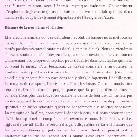
pas à notre relation avec l’énergie mystique intérieure. Ce sentiment
d’euphorie dégénère toujours en lutte de pouvoir, du fait que les deux
membres du couple deviennent dépendants de l’énergie de l’autre.
Résumé de la neuvième révélation :
Elle prédit la manière dont se déroulera l’évolution lorsque nous mettrons en
pratique les huit autres. Comme le synchronisme augmentera, nous serons
attirés par des niveaux vibratoires de plus en plus élevés. Nous en viendrons
alors à nos missions véritables, en changeant de profession ou de vocation ou
en inventant nos propres entreprises pour travailler dans le domaine qui nous
convient le mieux. Pour beaucoup, ce travail consistera à automatiser la
production des produits et services fondamentaux : la nourriture (en dehors
de celle que chacun fera pousser dans son jardin), le logement, l’habillement,
les moyens de transports, l’accès aux médias, les loisirs. Cette automatisation
sera considérée comme un progrès parce que la plupart d’entre nous ne
considérerons plus ces industries comme le centre de leur vie. On ne fera pas
un usage abusif de ces biens parce que chacun suivra sa voie de progression
spirituelle de façon synchronique et ne consommera que le strict nécessaire.
La pratique de la dîme, consistant à donner à ceux qui nous apportent une
révélation spirituelle, complètera les revenus et nous libèrera des cadres
rigides du travail. Enfin le besoin d’argent disparaîtra au fur et à mesure que
les sources d’énergie gratuites et les biens durables permettront à
l’automatisation de se généraliser. Comme l’évolution continuera, la