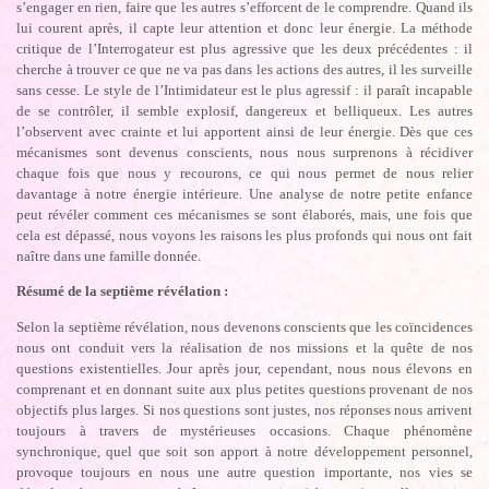
s’engager en rien, faire que les autres s’efforcent de le comprendre. Quand ils
lui courent après, il capte leur attention et donc leur énergie. La méthode
critique de l’Interrogateur est plus agressive que les deux précédentes : il
cherche à trouver ce que ne va pas dans les actions des autres, il les surveille
sans cesse. Le style de l’Intimidateur est le plus agressif : il paraît incapable
de se contrôler, il semble explosif, dangereux et belliqueux. Les autres
l’observent avec crainte et lui apportent ainsi de leur énergie. Dès que ces
mécanismes sont devenus conscients, nous nous surprenons à récidiver
chaque fois que nous y recourons, ce qui nous permet de nous relier
davantage à notre énergie intérieure. Une analyse de notre petite enfance
peut révéler comment ces mécanismes se sont élaborés, mais, une fois que
cela est dépassé, nous voyons les raisons les plus profonds qui nous ont fait
naître dans une famille donnée.
Résumé de la septième révélation :
Selon la septième révélation, nous devenons conscients que les coïncidences
nous ont conduit vers la réalisation de nos missions et la quête de nos
questions existentielles. Jour après jour, cependant, nous nous élevons en
comprenant et en donnant suite aux plus petites questions provenant de nos
objectifs plus larges. Si nos questions sont justes, nos réponses nous arrivent
toujours à travers de mystérieuses occasions. Chaque phénomène
synchronique, quel que soit son apport à notre développement personnel,
provoque toujours en nous une autre question importante, nos vies se