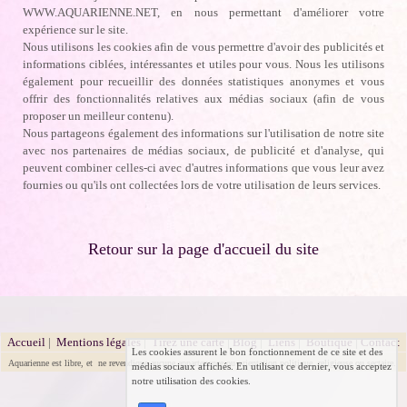
WWW.AQUARIENNE.NET, en nous permettant d'améliorer votre
expérience sur le site.
Nous utilisons les cookies afin de vous permettre d'avoir des publicités et
informations ciblées, intéressantes et utiles pour vous. Nous les utilisons
également pour recueillir des données statistiques anonymes et vous
offrir des fonctionnalités relatives aux médias sociaux (afin de vous
proposer un meilleur contenu).
Nous partageons également des informations sur l'utilisation de notre site
avec nos partenaires de médias sociaux, de publicité et d'analyse, qui
peuvent combiner celles-ci avec d'autres informations que vous leur avez
fournies ou qu'ils ont collectées lors de votre utilisation de leurs services.
Retour sur la page d'accueil du site
Accueil
|
Mentions légales
|
Tirez une carte
|
Blog
|
Liens
|
Boutique
|
Contact
Les cookies assurent le bon fonctionnement de ce site et des
Aquarienne est libre, et ne revendique aucune appartenance ou orientation politique, religieuse ou sectaire.
médias sociaux affichés. En utilisant ce dernier, vous acceptez
notre utilisation des cookies.