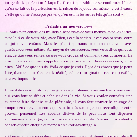
image de la perfection à laquelle il est impossible de se conformer. L’idée
qu’on se fait de la perfection est la raison du rejet de soi-même ; c’est à cause
d’elle qu’on ne s’accepte pas tel qu’on est, ni les autres tels qu’ils sont ».
Prélude à un nouveau rêve
« Vous avez conclu des milliers d’accords avec vous-mêmes, avec les autres,
avec le rêve de votre vie, avec Dieu, avec la société, avec vos parents, votre
conjoint, vos enfants. Mais les plus importants sont ceux que vous aves
passés avec vous-mêmes. Au moyen de ces accords, vous vous dites qui vous
êtes, ce que vous sentez, ce que vous croyez, et comment vous comporter. Le
résultat est ce que vous appelez votre personnalité. Dans ces accords, vous
dites : Voilà ce que je suis. Voilà ce que je crois. Il y a des choses que je peux
faire, d’autres non. Ceci est la réalité, cela est imaginaire ; ceci est possible,
cela est impossible.
Un seul de ces accords ne pose guère de problèmes, mais nombreux sont ceux
qui vous font souffrir et échouer dans la vie. Si vous voulez connaître une
existence faite de joie et de plénitude, il vous faut trouver le courage de
rompre ceux de vos accords qui sont fondés sur la peur, et revendiquer votre
pouvoir personnel. Les accords dérivés de la peur nous font dépenser
énormément d’énergie, tandis que ceux découlant de l’amour nous aident à
conserver cette énergie et même à en avoir davantage. »
« Si nous sommes capables de voir que nos accords dirigent notre vie, alors il