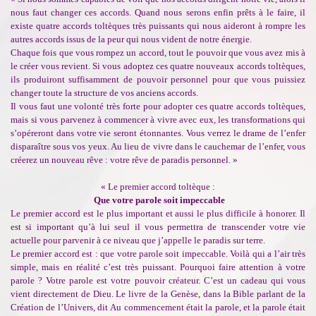
nous faut changer ces accords. Quand nous serons enfin prêts à le faire, il
existe quatre accords toltèques très puissants qui nous aideront à rompre les
autres accords issus de la peur qui nous vident de notre énergie.
Chaque fois que vous rompez un accord, tout le pouvoir que vous avez mis à
le créer vous revient. Si vous adoptez ces quatre nouveaux accords toltèques,
ils produiront suffisamment de pouvoir personnel pour que vous puissiez
changer toute la structure de vos anciens accords.
Il vous faut une volonté très forte pour adopter ces quatre accords toltèques,
mais si vous parvenez à commencer à vivre avec eux, les transformations qui
s’opéreront dans votre vie seront étonnantes. Vous verrez le drame de l’enfer
disparaître sous vos yeux. Au lieu de vivre dans le cauchemar de l’enfer, vous
créerez un nouveau rêve : votre rêve de paradis personnel. »
« Le premier accord toltèque :
Que votre parole soit impeccable
Le premier accord est le plus important et aussi le plus difficile à honorer. Il
est si important qu’à lui seul il vous permettra de transcender votre vie
actuelle pour parvenir à ce niveau que j’appelle le paradis sur terre.
Le premier accord est : que votre parole soit impeccable. Voilà qui a l’air très
simple, mais en réalité c’est très puissant. Pourquoi faire attention à votre
parole ? Votre parole est votre pouvoir créateur. C’est un cadeau qui vous
vient directement de Dieu. Le livre de la Genèse, dans la Bible parlant de la
Création de l’Univers, dit Au commencement était la parole, et la parole était