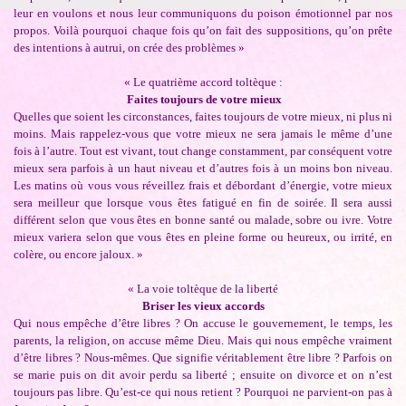
leur en voulons et nous leur communiquons du poison émotionnel par nos
propos. Voilà pourquoi chaque fois qu’on fait des suppositions, qu’on prête
des intentions à autrui, on crée des problèmes »
« Le quatrième accord toltèque :
Faites toujours de votre mieux
Quelles que soient les circonstances, faites toujours de votre mieux, ni plus ni
moins. Mais rappelez-vous que votre mieux ne sera jamais le même d’une
fois à l’autre. Tout est vivant, tout change constamment, par conséquent votre
mieux sera parfois à un haut niveau et d’autres fois à un moins bon niveau.
Les matins où vous vous réveillez frais et débordant d’énergie, votre mieux
sera meilleur que lorsque vous êtes fatigué en fin de soirée. Il sera aussi
différent selon que vous êtes en bonne santé ou malade, sobre ou ivre. Votre
mieux variera selon que vous êtes en pleine forme ou heureux, ou irrité, en
colère, ou encore jaloux. »
« La voie toltèque de la liberté
Briser les vieux accords
Qui nous empêche d’être libres ? On accuse le gouvernement, le temps, les
parents, la religion, on accuse même Dieu. Mais qui nous empêche vraiment
d’être libres ? Nous-mêmes. Que signifie véritablement être libre ? Parfois on
se marie puis on dit avoir perdu sa liberté ; ensuite on divorce et on n’est
toujours pas libre. Qu’est-ce qui nous retient ? Pourquoi ne parvient-on pas à