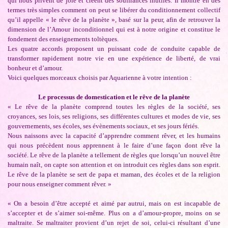
qui nous privent de joie et créent des souffrances inutiles. Il montre en des
termes très simples comment on peut se libérer du conditionnement collectif
qu’il appelle « le rêve de la planète », basé sur la peur, afin de retrouver la
dimension de l’Amour inconditionnel qui est à notre origine et constitue le
fondement des enseignements toltèques.
Les quatre accords proposent un puissant code de conduite capable de
transformer rapidement notre vie en une expérience de liberté, de vrai
bonheur et d’amour.
Voici quelques morceaux choisis par Aquarienne à votre intention :
Le processus de domestication et le rêve de la planète
« Le rêve de la planète comprend toutes les règles de la société, ses
croyances, ses lois, ses religions, ses différentes cultures et modes de vie, ses
gouvernements, ses écoles, ses évènements sociaux, et ses jours fériés.
Nous naissons avec la capacité d’apprendre comment rêver, et les humains
qui nous précèdent nous apprennent à le faire d’une façon dont rêve la
société. Le rêve de la planète a tellement de règles que lorsqu’un nouvel être
humain naît, on capte son attention et on introduit ces règles dans son esprit.
Le rêve de la planète se sert de papa et maman, des écoles et de la religion
pour nous enseigner comment rêver. »
« On a besoin d’être accepté et aimé par autrui, mais on est incapable de
s’accepter et de s’aimer soi-même. Plus on a d’amour-propre, moins on se
maltraite. Se maltraiter provient d’un rejet de soi, celui-ci résultant d’une