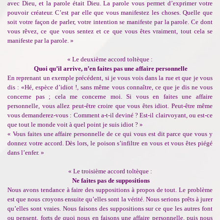
avec Dieu, et la parole était Dieu. La parole vous permet d’exprimer votre
pouvoir créateur. C’est par elle que vous manifestez les choses. Quelle que
soit votre façon de parler, votre intention se manifeste par la parole. Ce dont
vous rêvez, ce que vous sentez et ce que vous êtes vraiment, tout cela se
manifeste par la parole. »
« Le deuxième accord toltèque :
Quoi qu’il arrive, n’en faites pas une affaire personnelle
En reprenant un exemple précédent, si je vous vois dans la rue et que je vous
dis : «Hé, espèce d’idiot !, sans même vous connaître, ce que je dis ne vous
concerne pas ; cela me concerne moi. Si vous en faites une affaire
personnelle, vous allez peut-être croire que vous êtes idiot. Peut-être même
vous demanderez-vous : Comment a-t-il deviné ? Est-il clairvoyant, ou est-ce
que tout le monde voit à quel point je suis idiot ? »
« Vous faites une affaire personnelle de ce qui vous est dit parce que vous y
donnez votre accord. Dès lors, le poison s’infiltre en vous et vous êtes piégé
dans l’enfer. »
« Le troisième accord toltèque :
Ne faites pas de suppositions
Nous avons tendance à faire des suppositions à propos de tout. Le problème
est que nous croyons ensuite qu’elles sont la vérité. Nous serions prêts à jurer
qu’elles sont vraies. Nous faisons des suppositions sur ce que les autres font
ou pensent, forts de quoi nous en faisons une affaire personnelle, puis nous