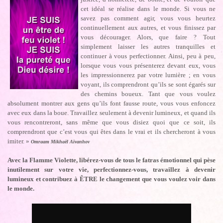
cet idéal se réalise dans le monde. Si vous ne
savez pas comment agir, vous vous heurtez
continuellement aux autres, et vous finissez par
vous décourager. Alors, que faire ? Tout
simplement laisser les autres tranquilles et
continuer à vous perfectionner. Ainsi, peu à peu,
lorsque vous vous présenterez devant eux, vous
les impressionnerez par votre lumière ; en vous
voyant, ils comprendront qu’ils se sont égarés sur
des chemins boueux. Tant que vous voulez
absolument montrer aux gens qu’ils font fausse route, vous vous enfoncez
avec eux dans la boue. Travaillez seulement à devenir lumineux, et quand ils
vous rencontreront, sans même que vous disiez quoi que ce soit, ils
comprendront que c’est vous qui êtes dans le vrai et ils chercheront à vous
imiter. »
Omraam Mikhaël Aïvanhov
Avec la Flamme Violette, libérez-vous de tous le fatras émotionnel qui pèse
inutilement sur votre vie, perfectionnez-vous, travaillez à devenir
lumineux et contribuez à ÊTRE le changement que vous voulez voir dans
le monde.