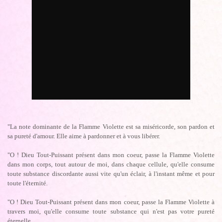
"La note dominante de la Flamme Violette est sa miséricorde, son pardon et
sa pureté d'amour. Elle aime à pardonner et à vous libérer.
"O ! Dieu Tout-Puissant présent dans mon coeur, passe la Flamme Violette
dans mon corps, tout autour de moi, dans chaque cellule, qu'elle consume
toute substance discordante aussi vite qu'un éclair, à l'instant même et pour
toute l'éternité.
"O ! Dieu Tout-Puissant présent dans mon coeur, passe la Flamme Violette à
travers moi, qu'elle consume toute substance qui n'est pas votre pureté
éternelle.