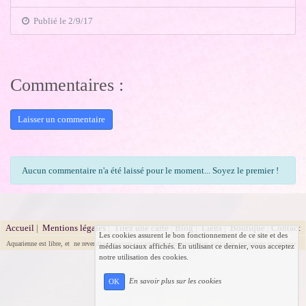
Publié le 2/9/17
Commentaires :
Laisser un commentaire
Aucun commentaire n'a été laissé pour le moment... Soyez le premier !
Accueil
|
Mentions légales
|
Tirez une carte
|
Blog
|
Liens
|
Boutique
|
Contact
Les cookies assurent le bon fonctionnement de ce site et des
Aquarienne est libre, et ne revendique aucune appartenance ou orientation politique, religieuse ou sectaire.
médias sociaux affichés. En utilisant ce dernier, vous acceptez
notre utilisation des cookies.
En savoir plus sur les cookies
OK