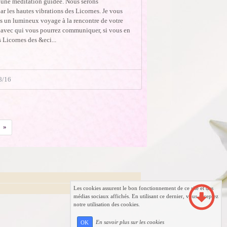
à une méditation guidée. Nous serons
r les hautes vibrations des Licornes. Je vous
 un lumineux voyage à la rencontre de votre
 avec qui vous pourrez communiquer, si vous en
 Licornes des &eci...
8/16
Suivant
»
Les cookies assurent le bon fonctionnement de ce site et des
médias sociaux affichés. En utilisant ce dernier, vous acceptez
notre utilisation des cookies.
En savoir plus sur les cookies
OK