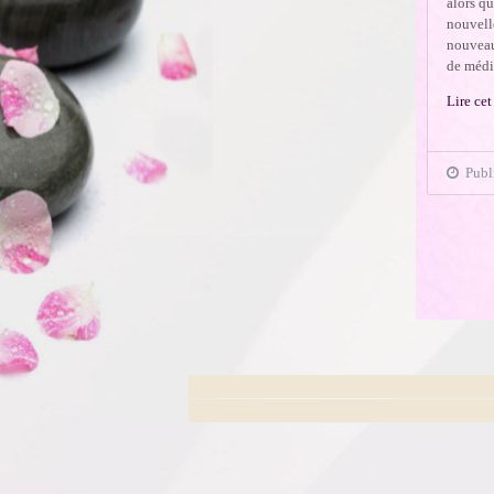
alors qu
nouvell
nouveau
de médit
Lire cet
Publi