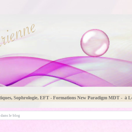
tiques, Sophrologie, EFT - Formations New Paradigm MDT - à 