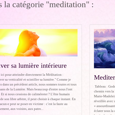
 la catégorie "meditation" :
ver sa lumière intérieure
ici pour atteindre directement la Méditation :
Mediter
er sa verticalité et scintiller sa lumière." Comme je
is dans un précédent article, nous sommes toutes et tous
Tableau : Godd
sans de la Lumière. Mais beaucoup d'entre nous l'ont
chemin vers la 
Et si nous cessions de caliméroter ? L’être humain
Marie-Madelein
de son libre arbitre, il peut choisir à chaque instant. En
réveillée avec 
hacun-e peut se poser en victime : c’est la faute au
« assourdissant
ement, aux voisins, aux patro...
éclater sous la