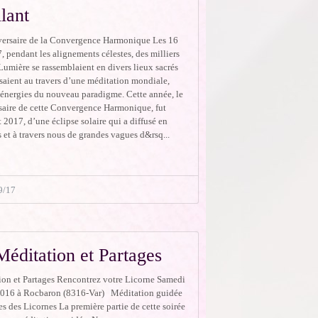
llant
rsaire de la Convergence Harmonique Les 16
, pendant les alignements célestes, des milliers
Lumière se rassemblaient en divers lieux sacrés
saient au travers d’une méditation mondiale,
s énergies du nouveau paradigme. Cette année, le
aire de cette Convergence Harmonique, fut
t 2017, d’une éclipse solaire qui a diffusé en
et à travers nous de grandes vagues d&rsq...
9/17
Méditation et Partages
ion et Partages Rencontrez votre Licorne Samedi
2016 à Rocbaron (8316-Var) Méditation guidée
es des Licornes La première partie de cette soirée