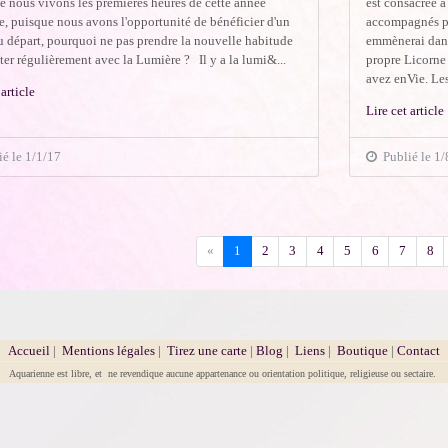
e nous vivons les premières heures de cette année
est consacrée 
e, puisque nous avons l'opportunité de bénéficier d'un
accompagnés pa
 départ, pourquoi ne pas prendre la nouvelle habitude
emmènerai dans
er régulièrement avec la Lumière ? Il y a la lumi&...
propre Licorne
avez enVie. Les
 article
Lire cet article
é le 1/1/17
Publié le 1/
Précédent
«
1
2
3
4
5
6
7
8
Accueil
|
Mentions légales
|
Tirez une carte
|
Blog
|
Liens
|
Boutique
|
Contact
Aquarienne est libre, et ne revendique aucune appartenance ou orientation politique, religieuse ou sectaire.