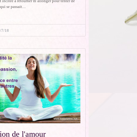
t incitée à retourner m’allonger pour tenter de
ui se passait....
/7/18
ion de l'amour