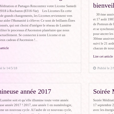
bienvei
Méditation et Partages Rencontrez votre Licorne Samedi
2018 à Rocbaron (8316-Var) Les Licornes En cette
30 ème annive
 de grands changements, les Licornes reviennent vers
et 17 août 1987
r aider l'Humanité à s'élever. Ce sont de brillants Êtres
de Porteurs de 
nnés, qui ont choisi d'intégrer le réseau de Lumière
et se synchroni
iliter le processus d'Ascension planétaire que nous
pour ancrer le
actuellement. Se connecter à notre Licorne et un
30ème annivers
eux cadeau d'Ascension !...
suivi le 21 aoû
 article
chacun de nous 
Lire cet article
é le 14/5/18
Publié le 2/
ineuse année 2017
Soirée 
umière soit et qu’elle illumine toute votre année.
Soirée Méditat
se année 2017 ! 2017, une année 1 en numérologie,
17 septembre 
ame un nouveau cycle. A l’aube de ce nouveau cycle,
avec les énergi