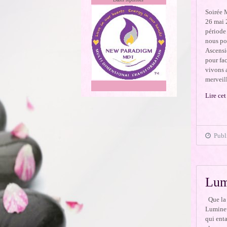
Soirée 
26 mai 
période
nous pou
Ascensio
pour fac
vivons 
merveill
Lire cet
Publi
Lum
Que la L
Lumineu
qui ent