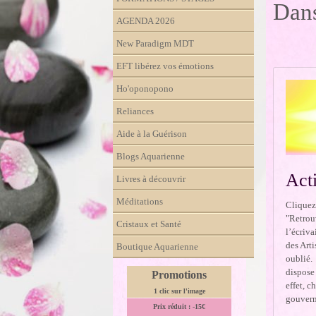
Dans
AGENDA 2026
New Paradigm MDT
EFT libérez vos émotions
Ho'oponopono
Reliances
Aide à la Guérison
Blogs Aquarienne
Acti
Livres à découvrir
Méditations
Cliquez 
"Retrouv
Cristaux et Santé
l’écriva
des Arti
Boutique Aquarienne
oublié. 
dispose 
Promotions
effet, c
1 clic sur l'image
gouvern
Prix réduit : -15€