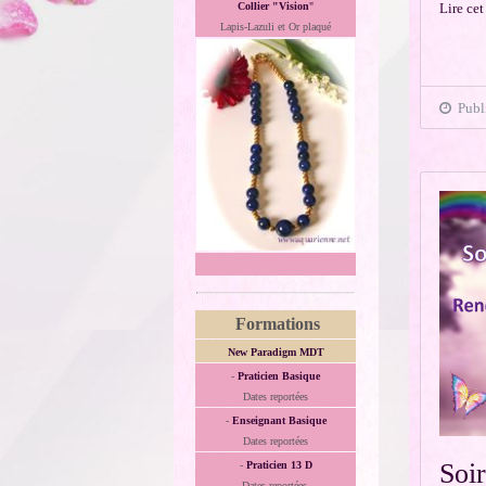
Lire cet
Collier "Vision
"
Lapis-Lazuli et Or plaqué
Publi
Formations
New Paradigm MDT
-
Praticien Basique
Dates reportées
-
Enseignant Basique
Dates reportées
Soir
-
Praticien 13 D
Dates reportées