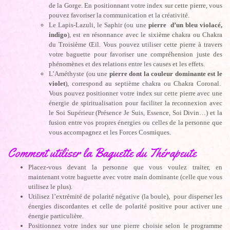
de la Gorge. En positionnant votre index sur cette pierre, vous
pouvez favoriser la communication et la créativité.
Le Lapis-Lazuli, le Saphir (ou une
pierre d’un bleu violacé,
indigo
), est en résonnance avec le sixième chakra ou Chakra
du Troisième Œil. Vous pouvez utiliser cette pierre à travers
votre baguette pour favoriser une compréhension juste des
phénomènes et des relations entre les causes et les effets.
L’Améthyste (ou une
pierre dont la couleur dominante est le
violet
), correspond au septième chakra ou Chakra Coronal.
Vous pouvez positionner votre index sur cette pierre avec une
énergie de spiritualisation pour faciliter la reconnexion avec
le Soi Supérieur (Présence Je Suis, Essence, Soi Divin…) et la
fusion entre vos propres énergies ou celles de la personne que
vous accompagnez et les Forces Cosmiques.
Comment utiliser la Baguette du Thérapeute
Placez-vous devant la personne que vous voulez traiter, en
maintenant votre baguette avec votre main dominante (celle que vous
utilisez le plus).
Utilisez l’extrémité de polarité négative (la boule), pour disperser les
énergies discordantes et celle de polarité positive pour activer une
énergie particulière.
Positionnez votre index sur une pierre choisie selon le programme