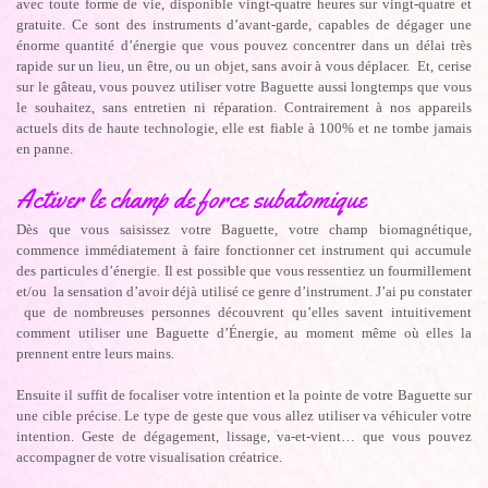
avec toute forme de vie, disponible vingt-quatre heures sur vingt-quatre et
gratuite. Ce sont des instruments d’avant-garde, capables de dégager une
énorme quantité d’énergie que vous pouvez concentrer dans un délai très
rapide sur un lieu, un être, ou un objet, sans avoir à vous déplacer. Et, cerise
sur le gâteau, vous pouvez utiliser votre Baguette aussi longtemps que vous
le souhaitez, sans entretien ni réparation. Contrairement à nos appareils
actuels dits de haute technologie, elle est fiable à 100% et ne tombe jamais
en panne.
Activer le champ de force subatomique
Dès que vous saisissez votre Baguette, votre champ biomagnétique,
commence immédiatement à faire fonctionner cet instrument qui accumule
des particules d’énergie. Il est possible que vous ressentiez un fourmillement
et/ou la sensation d’avoir déjà utilisé ce genre d’instrument. J’ai pu constater
que de nombreuses personnes découvrent qu’elles savent intuitivement
comment utiliser une Baguette d’Énergie, au moment même où elles la
prennent entre leurs mains.
Ensuite il suffit de focaliser votre intention et la pointe de votre Baguette sur
une cible précise. Le type de geste que vous allez utiliser va véhiculer votre
intention. Geste de dégagement, lissage, va-et-vient… que vous pouvez
accompagner de votre visualisation créatrice.