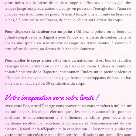
votre index sur la pierre de couleur rouge et effectuez un balayage des
tempes jusqu’aux pieds, autour du corps, en poussant l’énergie dont l’aura est
chargée vers le sol, sous les pieds. A faire 3 fois, le Cristal pointé en biais vers
le bas, à 5 centimètre sur l’avant, de chaque côté et sur l’arrière du corps.
Pour disperser la douleur sur un point :
Utilisez la pointe ou la boule de
polarité négative de la Baguette avec l’index sur la pierre de couleur verte, et
opérez une spirale en sens inverse des aiguilles d’une montre, à environ 2
centimètres du corps, au-dessus de la zone douloureuse.
Pour unifier le corps entier :
A la fin d’un traitement, il est bon de réunifier
l’énergie de la personne en opérant un lissage de l’aura. Utilisez la pointe de
polarité positive de la Baguette, positionnez l’index sur la pierre violette et
effectuez des mouvements de balayage lents et enveloppants de haut en bas
et de bas en haut à 20 ou 30 centimètres du corps.
Votre imagination sera votre limite !
Avec votre Baguette d’Énergie vous pouvez aussi vous entraîner à influer sur
les ordinateurs, les objets électroniques, les moteurs automobiles pour en
améliorer le fonctionnement ; à influencer le climat pour obtenir de
meilleures récoltes ; à accélérer la croissance et l’épanouissement de vos
plantes ; à faciliter la télépathie et la canalisation … laissez-vous guider par
votre inspiration créatrice pour découvrir les utilisations qui sont utiles pour