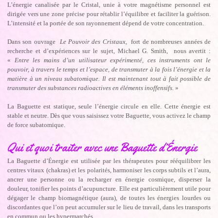
L’énergie canalisée par le Cristal, unie à votre magnétisme personnel est
dirigée vers une zone précise pour rétablir l’équilibre et faciliter la guérison.
L’intensité et la portée de son rayonnement dépend de votre concentration.
Dans son ouvrage
Le Pouvoir des Cristaux
, fort de nombreuses années de
recherche et d’expériences sur le sujet, Michael G. Smith, nous avertit :
«
Entre les mains d’un utilisateur expérimenté, ces instruments ont le
pouvoir, à travers le temps et l’espace, de transmuter à la fois l’énergie et la
matière à un niveau subatomique. Il est maintenant tout à fait possible de
transmuter des substances radioactives en éléments inoffensifs.
»
La Baguette est statique, seule l’énergie circule en elle. Cette énergie est
stable et neutre. Dès que vous saisissez votre Baguette, vous activez le champ
de force subatomique.
Qui et quoi traiter avec une Baguette d’Énergie
La Baguette d’Énergie est utilisée par les thérapeutes pour rééquilibrer les
centres vitaux (chakras) et les polarités, harmoniser les corps subtils et l’aura,
ancrer une personne ou la recharger en énergie cosmique, disperser la
douleur, tonifier les points d’acupuncture. Elle est particulièrement utile pour
dégager le champ biomagnétique (aura), de toutes les énergies lourdes ou
discordantes que l’on peut accumuler sur le lieu de travail, dans les transports
en commun ou les hypermarchés.