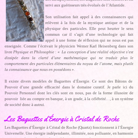
servi aux guérisseurs très évolués de l’Atlantide.
Son utilisation fait appel à des connaissances qui
relèvent à la fois de la mystique antique et de la
physique des particules. Elle peut heurter le sens
commun car il s’agit d’une technologie qui fait
appel à une forme de réflexion qui ne nous est pas
enseignée. Comme l’écrivait le physicien Werner Karl Heisenberg dans son
livre
Physique et Philosophie
: «
La conception d’une réalité objective s’est
dissipée dans la clarté d’une mathématique qui ne traduit plus le
comportement des particules élémentaires du noyau de l’atome, mais plutôt
la connaissance que nous en possédons
».
Il existe divers modèles de Baguettes d’Énergie. Ce sont des Bâtons de
Pouvoir d’une grande efficacité dans le domaine curatif. Je parle ici du
Pouvoir Personnel dont les clés sont en nous, pas de la forme illusoire de
pouvoir liée au compte en banque, à un grade, à la célébrité…, à un système
de société donc à autrui.
Les Baguettes d’Énergie à Cristal de Roche
Les Baguettes d’Énergie à Cristal de Roche (Quartz) fonctionnent à l’Énergie
Universelle. Une énergie indépendante, illimitée, non polluante, en harmonie