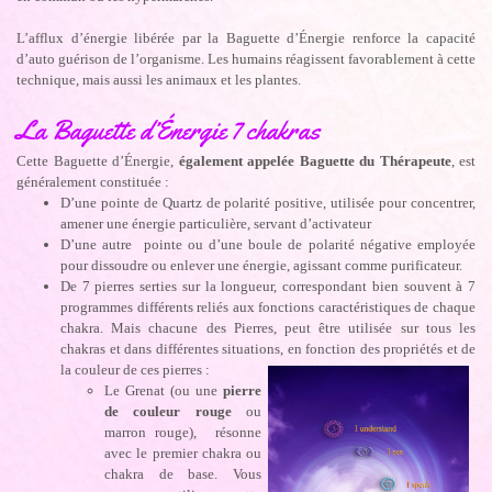
L’afflux d’énergie libérée par la Baguette d’Énergie renforce la capacité
d’auto guérison de l’organisme. Les humains réagissent favorablement à cette
technique, mais aussi les animaux et les plantes.
La Baguette d’Énergie 7 chakras
Cette Baguette d’Énergie,
également appelée Baguette du Thérapeute
, est
généralement constituée :
D’une pointe de Quartz de polarité positive, utilisée pour concentrer,
amener une énergie particulière, servant d’activateur
D’une autre pointe ou d’une boule de polarité négative employée
pour dissoudre ou enlever une énergie, agissant comme purificateur.
De 7 pierres serties sur la longueur, correspondant bien souvent à 7
programmes différents reliés aux fonctions caractéristiques de chaque
chakra. Mais chacune des Pierres, peut être utilisée sur tous les
chakras et dans différentes situations, en fonction
des propriétés et de
la couleur de ces pierres :
Le Grenat (ou une
pierre
de couleur rouge
ou
marron rouge), résonne
avec le premier chakra ou
chakra de base. Vous