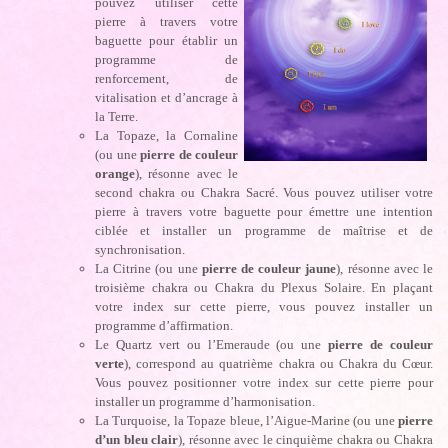
pouvez utiliser cette
pierre à travers votre
baguette pour établir un
programme de
renforcement, de
vitalisation et d’ancrage à
la Terre.
La Topaze, la Cornaline
(ou une
pierre de couleur
orange
), résonne avec le
second chakra ou Chakra Sacré. Vous pouvez utiliser votre
pierre à travers votre baguette pour émettre une intention
ciblée et installer un programme de maîtrise et de
synchronisation.
La Citrine (ou une
pierre de couleur jaune
), résonne avec le
troisième chakra ou Chakra du Plexus Solaire. En plaçant
votre index sur cette pierre, vous pouvez installer un
programme d’affirmation.
Le Quartz vert ou l’Emeraude (ou une
pierre de couleur
verte
), correspond au quatrième chakra ou Chakra du Cœur.
Vous pouvez positionner votre index sur cette pierre pour
installer un programme d’harmonisation.
La Turquoise, la Topaze bleue, l’Aigue-Marine (ou une
pierre
d’un bleu clair
), résonne avec le cinquième chakra ou Chakra