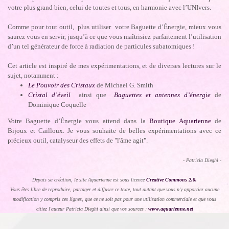
votre plus grand bien, celui de toutes et tous, en harmonie avec l’UNIvers.
Comme pour tout outil, plus utiliser votre Baguette d’Énergie, mieux vous
saurez vous en servir, jusqu’à ce que vous maîtrisiez parfaitement l’utilisation
d’un tel générateur de force à radiation de particules subatomiques !
Cet article est inspiré de mes expérimentations, et de diverses lectures sur le
sujet, notamment :
Le Pouvoir des Cristaux
de Michael G. Smith
Cristal d’éveil
ainsi que
Baguettes et antennes d’énergie
de
Dominique Coquelle
Votre Baguette d’Énergie vous attend dans la
Boutique Aquarienne
de
Bijoux et Cailloux. Je vous souhaite de belles expérimentations avec ce
précieux outil, catalyseur des effets de "l'âme agit".
- Patricia Dieghi -
Depuis sa création, le site Aquarienne est sous licence
Creative Commons 2.0.
Vous êtes libre de reproduire, partager et diffuser ce texte, tout autant que vous n'y apportiez aucune
modification y compris ces lignes, que ce ne soit pas pour une utilisation commerciale et que vous
citiez l'auteur Patricia Dieghi ainsi que vos sources :
www.aquarienne.net