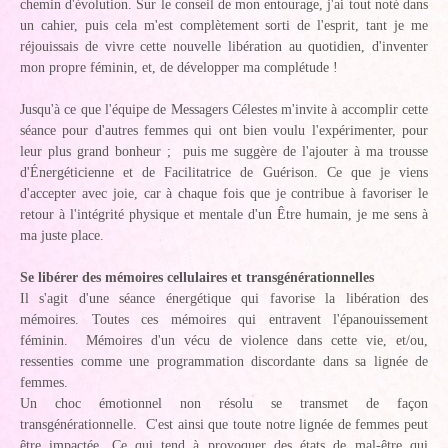
chemin d'évolution. Sur le conseil de mon entourage, j'ai tout noté dans
un cahier, puis cela m'est complètement sorti de l'esprit, tant je me
réjouissais de vivre cette nouvelle libération au quotidien, d'inventer
mon propre féminin, et, de développer ma complétude !
Jusqu'à ce que l'équipe de Messagers Célestes m'invite à accomplir cette
séance pour d'autres femmes qui ont bien voulu l'expérimenter, pour
leur plus grand bonheur ; puis me suggère de l'ajouter à ma trousse
d'Énergéticienne et de Facilitatrice de Guérison. Ce que je viens
d'accepter avec joie, car à chaque fois que je contribue à favoriser le
retour à l'intégrité physique et mentale d'un Être humain, je me sens à
ma juste place.
Se libérer des mémoires cellulaires et transgénérationnelles
Il s'agit d'une séance énergétique qui favorise la libération des
mémoires. Toutes ces mémoires qui entravent l'épanouissement
féminin. Mémoires d'un vécu de violence dans cette vie, et/ou,
ressenties comme une programmation discordante dans sa lignée de
femmes.
Un choc émotionnel non résolu se transmet de façon
transgénérationnelle. C'est ainsi que toute notre lignée de femmes peut
être impactée. Ce qui tend à provoquer des états de mal-être qui