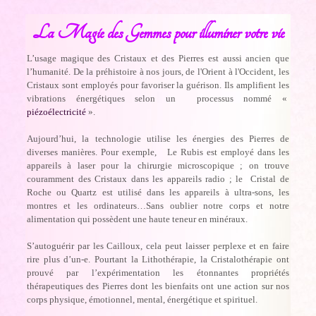
La Magie des Gemmes pour illuminer votre vie
L’usage magique des Cristaux et des Pierres est aussi ancien que
l’humanité. De la préhistoire à nos jours, de l'Orient à l'Occident, les
Cristaux sont employés pour favoriser la guérison. Ils amplifient les
vibrations énergétiques selon un processus nommé «
piézoélectricité
».
Aujourd’hui, la technologie utilise les énergies des Pierres de
diverses manières. Pour exemple, Le Rubis est employé dans les
appareils à laser pour la chirurgie microscopique ; on trouve
couramment des Cristaux dans les appareils radio ; le Cristal de
Roche ou Quartz est utilisé dans les appareils à ultra-sons, les
montres et les ordinateurs…Sans oublier notre corps et notre
alimentation qui possèdent une haute teneur en minéraux.
S’autoguérir par les Cailloux, cela peut laisser perplexe et en faire
rire plus d’un-e. Pourtant la Lithothérapie, la Cristalothérapie ont
prouvé par l’expérimentation les étonnantes propriétés
thérapeutiques des Pierres dont les bienfaits ont une action sur nos
corps physique, émotionnel, mental, énergétique et spirituel.