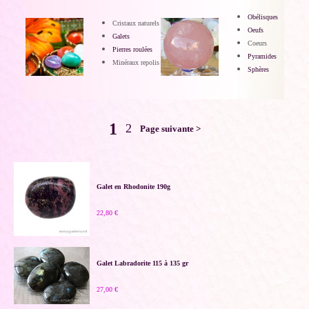
Obélisques
Cristaux naturels
Oeufs
Galets
Coeurs
Pierres roulées
Pyramides
Minéraux repolis
Sphères
1
2
Page suivante >
Galet en Rhodonite 190g
22,80 €
Galet Labradorite 115 à 135 gr
27,00 €