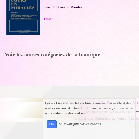
Livre Un Cours En Miracles
49,50 €
Voir les autres catégories de la boutique
Livraison gratuite dès 70€ d'achats
Pai
Les cookies assurent le bon fonctionnement de ce site et des
médias sociaux affichés. En utilisant ce dernier, vous acceptez
Les informations sur les vertus des Pierr
notre utilisation des cookies.
Conditions Générales de Vente
|
Ment
En savoir plus sur les cookies
OK