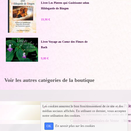
Livre Les Pierres qui Guérissent selon
Hildegarde de Bingen
19,90 €
Livre Voyage au Coeur des Fleurs de
Bach
9,80 €
Voir les autres catégories de la boutique
Livraison gratuite dès 70€ d'achats
Pai
Les cookies assurent le bon fonctionnement de ce site et des
médias sociaux affichés. En utilisant ce dernier, vous acceptez
Les informations sur les vertus des Pierr
notre utilisation des cookies.
Conditions Générales de Vente
|
Ment
En savoir plus sur les cookies
OK