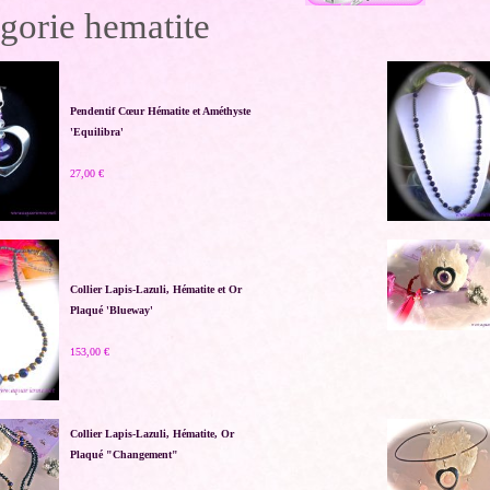
gorie hematite
Pendentif Cœur Hématite et Améthyste
'Equilibra'
27,00 €
Collier Lapis-Lazuli, Hématite et Or
Plaqué 'Blueway'
153,00 €
Collier Lapis-Lazuli, Hématite, Or
Plaqué "Changement"