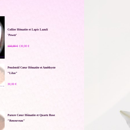
Collier Hématite et Lapis Lazuli
'Power'
150,00 €
130,00 €
Pendentif Cœur Hématite et Améthyste
"Lilas"
30,00 €
Parure Cœur Hématite et Quartz Rose
"Renouveau"