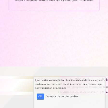
Livraison gratuite dès 70€ d'achats
Pai
Les cookies assurent le bon fonctionnement de ce site et des
médias sociaux affichés. En utilisant ce dernier, vous acceptez
Les informations sur les vertus des Pierr
notre utilisation des cookies.
Conditions Générales de Vente
|
Ment
En savoir plus sur les cookies
OK