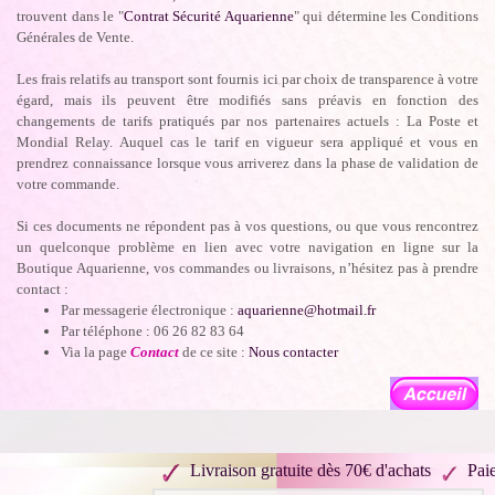
trouvent dans le "
Contrat Sécurité Aquarienne
" qui détermine les Conditions
Générales de Vente.
Les frais relatifs au transport sont fournis ici par choix de transparence à votre
égard, mais ils peuvent être modifiés sans préavis en fonction des
changements de tarifs pratiqués par nos partenaires actuels : La Poste et
Mondial Relay. Auquel cas le tarif en vigueur sera appliqué et vous en
prendrez connaissance lorsque vous arriverez dans la phase de validation de
votre commande.
Si ces documents ne répondent pas à vos questions, ou que vous rencontrez
un quelconque problème en lien avec votre navigation en ligne sur la
Boutique Aquarienne, vos commandes ou livraisons, n’hésitez pas à prendre
contact :
Par messagerie électronique :
aquarienne@hotmail.fr
Par téléphone : 06 26 82 83 64
Via la page
Contact
de ce site :
Nous contacter
Livraison gratuite dès 70€ d'achats
Pai