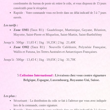
coordonnées du bureau de poste où retirer le colis, et vous disposez de 15 jours
consécutifs pour le récupérer.
Rapide :
Votre commande vous est livrée dans un délai indicatif de 5 à 7 jours
ouvrés.
Les tarifs :
Zone OM1
(Taux R1) : Guadeloupe, Martinique, Guyane, Réunion,
Mayotte, Saint-Pierre et Miquelon, Saint-Martin, Saint-Barthélémy
Jusqu’à : 500gr : 11,65 € | 1kg : 16,35€ | 2 kg : 21,40€
Zone OM2
(Taux R1) : Nouvelle Calédonie, Polynésie Française,
Wallis et Futuna, les Terres Australes et Antarctiques Françaises.
Jusqu’à : 500gr : 13,45 € | 1kg : 19,05€ | 2 kg : 31,70€
5.
Colissimo International :
Livraison chez vous contre signature
Belgique, Espagne, Luxembourg, Royaume-Uni, Suisse.
Les plus :
Sécurisant :
La distribution du colis se fait à l'adresse que vous avez indiquée
lors de la commande, contre signature.
Rapide :