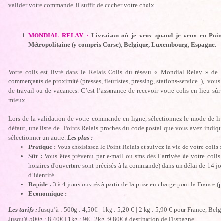
valider votre commande, il suffit de cocher votre choix.
MONDIAL RELAY :
Livraison où je veux quand je veux en Poin
Métropolitaine (y compris Corse), Belgique, Luxembourg, Espagne.
Votre colis est livré dans le Relais Colis du réseau « Mondial Relay » de
commerçants de proximité (presses, fleuristes, pressing, stations-service..), vou
de travail ou de vacances. C’est l’assurance de recevoir votre colis en lieu sûr
mieux.
Lors de la validation de votre commande en ligne, sélectionnez le mode de l
défaut, une liste de Points Relais proches du code postal que vous avez indiq
sélectionner un autre.
Les plus :
Pratique :
Vous choisissez le Point Relais et suivez la vie de votre colis 
Sûr :
Vous êtes prévenu par e-mail ou sms dès l’arrivée de votre coli
horaires d'ouverture sont précisés à la commande) dans un délai de 14 jo
d’identité.
Rapide :
3 à 4 jours ouvrés à partir de la prise en charge pour la France (
Economique :
Les tarifs :
Jusqu’à : 500g : 4,50€ | 1kg : 5,20 € | 2 kg : 5,90 € pour France, B
Jusqu'à 500g : 8,40€ | 1kg : 9€ | 2kg :9,80€ à destination de l'Espagne