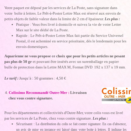
Votre paquet est déposé par les services de La Poste, sans signature dans
votre boîte à lettres. Le Prêt-à-Poster Lettre Max est réservé aux envois de
petits objets de faible valeur dans la limite de 2 cm d’épaisseur.
Les plus :
Pratique : Vous êtes livré à domicile et suivez la vie de votre Lettre
Max sur le site dédié de La Poste.
Rapide : Le Prêt-à-Poster Lettre Max fait partie du Service Universel
Postal, il est acheminé en service prioritaire, dès le lendemain pour les
envois domestiques.
Aquarienne ne vous propose ce choix que pour les petits articles ne pesant
pas plus de 50 gr
et pouvant être insérés avec un suremballage en papier
bulle de protection dans la Lettre MAX M, Format DVD 192 x 137 x 19 mm.
Le tarif :
Jusqu’à : 50 grammes : 4,50 €
4.
Colissimo Recommandé Outre-Mer :
Livraison
chez vous contre signature.
Pour les départements et collectivités d'Outre-Mer, votre colis vous est livré
par les services de La Poste, chez vous contre signature.
Les plus :
Sécurisant :
La distribution du colis se fait contre signature. En cas d'absence,
un avis de mise en instance est laissé dans votre boite à lettres. Il indique les