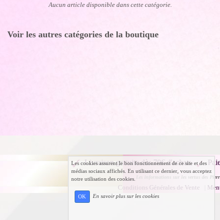
Aucun article disponible dans cette catégorie.
Voir les autres catégories de la boutique
Livraison gratuite dès 70€ d'achats
Pai
Les cookies assurent le bon fonctionnement de ce site et des
médias sociaux affichés. En utilisant ce dernier, vous acceptez
Les informations sur les vertus des Pierr
notre utilisation des cookies.
Conditions Générales de Vente
|
Ment
En savoir plus sur les cookies
OK