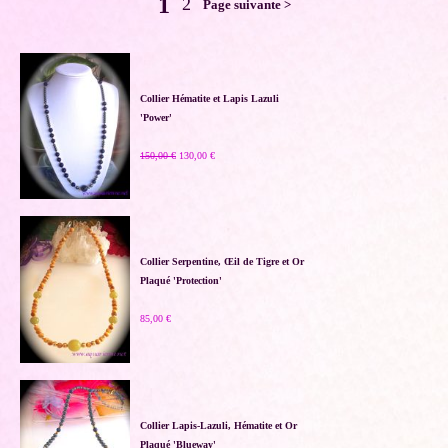
1
2
Page suivante >
Collier Hématite et Lapis Lazuli
'Power'
150,00 €
130,00 €
Collier Serpentine, Œil de Tigre et Or
Plaqué 'Protection'
85,00 €
Collier Lapis-Lazuli, Hématite et Or
Plaqué 'Blueway'