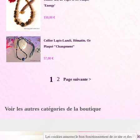
'Energy'
150,00 €
Collier Lapis-Lazuli, Hématite, Or
Plaqué "Changement"
57,00 €
1
2
Page suivante >
Voir les autres catégories de la boutique
Livraison gratuite dès 70€ d'achats
Pai
Les cookies assurent le bon fonctionnement de ce site et des