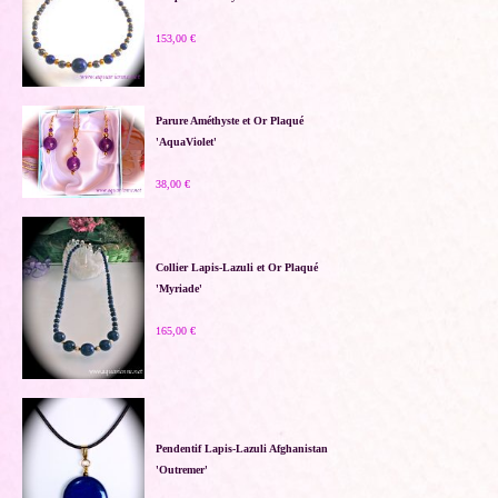
153,00 €
Parure Améthyste et Or Plaqué
'AquaViolet'
38,00 €
Collier Lapis-Lazuli et Or Plaqué
'Myriade'
165,00 €
Pendentif Lapis-Lazuli Afghanistan
'Outremer'