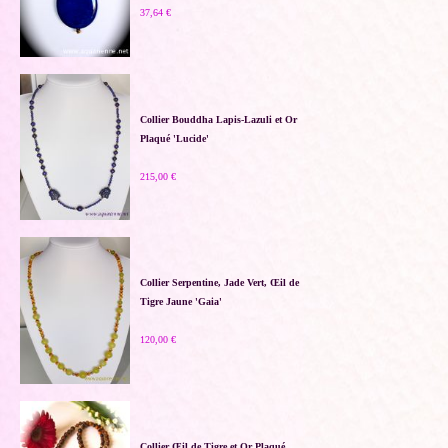
37,64 €
Collier Bouddha Lapis-Lazuli et Or
Plaqué 'Lucide'
215,00 €
Collier Serpentine, Jade Vert, Œil de
Tigre Jaune 'Gaia'
120,00 €
Collier Œil de Tigre et Or Plaqué