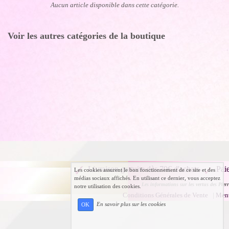
Aucun article disponible dans cette catégorie.
Voir les autres catégories de la boutique
Livraison gratuite dès 70€ d'achats
Pai
Les cookies assurent le bon fonctionnement de ce site et des
médias sociaux affichés. En utilisant ce dernier, vous acceptez
Les informations sur les vertus des Pierr
notre utilisation des cookies.
Conditions Générales de Vente
|
Ment
En savoir plus sur les cookies
OK