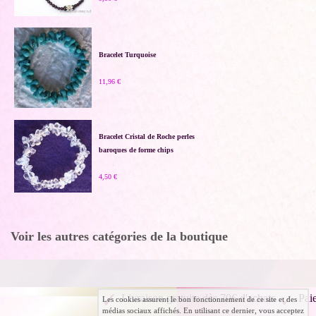
Bracelet Turquoise
11,96 €
Bracelet Cristal de Roche perles
baroques de forme chips
4,50 €
Voir les autres catégories de la boutique
Livraison gratuite dès 70€ d'achats
Pai
Les cookies assurent le bon fonctionnement de ce site et des
médias sociaux affichés. En utilisant ce dernier, vous acceptez