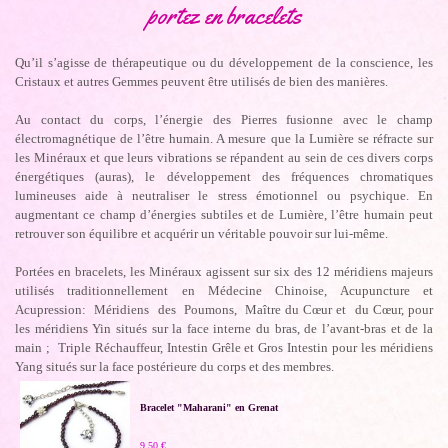
portez en bracelets
Qu’il s’agisse de thérapeutique ou du développement de la conscience, les
Cristaux et autres Gemmes peuvent être utilisés de bien des manières.
Au contact du corps, l’énergie des Pierres fusionne avec le champ
électromagnétique de l’être humain. A mesure que la Lumière se réfracte sur
les Minéraux et que leurs vibrations se répandent au sein de ces divers corps
énergétiques (auras), le développement des fréquences chromatiques
lumineuses aide à neutraliser le stress émotionnel ou psychique. En
augmentant ce champ d’énergies subtiles et de Lumière, l’être humain peut
retrouver son équilibre et acquérir un véritable pouvoir sur lui-même.
Portées en bracelets, les Minéraux agissent sur six des 12 méridiens majeurs
utilisés traditionnellement en Médecine Chinoise, Acupuncture et
Acupression: Méridiens des Poumons, Maître du Cœur et du Cœur, pour
les méridiens Yin situés sur la face interne du bras, de l’avant-bras et de la
main ; Triple Réchauffeur, Intestin Grêle et Gros Intestin pour les méridiens
Yang situés sur la face postérieure du corps et des membres.
Bracelet "Maharani" en Grenat
9,50 €