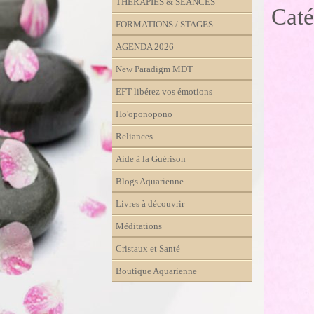
THÉRAPIES & SÉANCES
Caté
FORMATIONS / STAGES
AGENDA 2026
New Paradigm MDT
EFT libérez vos émotions
Ho'oponopono
Reliances
Aide à la Guérison
Blogs Aquarienne
Livres à découvrir
Méditations
Cristaux et Santé
Boutique Aquarienne