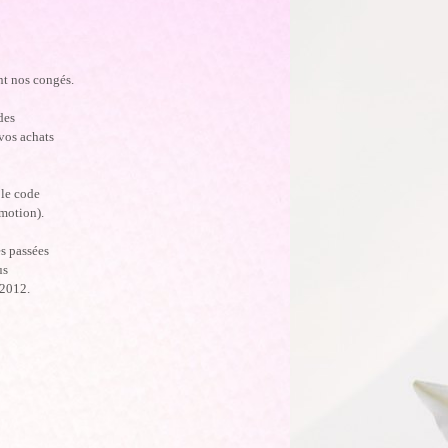
nt nos congés.
des
vos achats
 le code
omotion).
s passées
us
 2012.