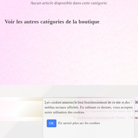
Aucun article disponible dans cette catégorie.
Voir les autres catégories de la boutique
Livraison gratuite dès 70€ d'achats
Pai
Les cookies assurent le bon fonctionnement de ce site et des
médias sociaux affichés. En utilisant ce dernier, vous acceptez
Les informations sur les vertus des Pierr
notre utilisation des cookies.
Conditions Générales de Vente
|
Ment
En savoir plus sur les cookies
OK