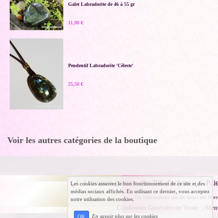
Galet Labradorite de 46 à 55 gr
11,00 €
Pendentif Labradorite 'Céleste'
25,50 €
Voir les autres catégories de la boutique
Livraison gratuite dès 70€ d'achats
Pai
Les cookies assurent le bon fonctionnement de ce site et des
médias sociaux affichés. En utilisant ce dernier, vous acceptez
Les informations sur les vertus des Pierr
notre utilisation des cookies.
Conditions Générales de Vente
|
Ment
En savoir plus sur les cookies
OK