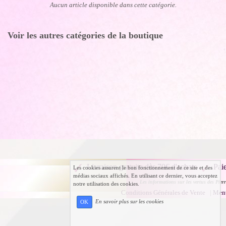
Aucun article disponible dans cette catégorie.
Voir les autres catégories de la boutique
Livraison gratuite dès 70€ d'achats
Pai
Les cookies assurent le bon fonctionnement de ce site et des
médias sociaux affichés. En utilisant ce dernier, vous acceptez
Les informations sur les vertus des Pierr
notre utilisation des cookies.
Conditions Générales de Vente
|
Ment
En savoir plus sur les cookies
OK