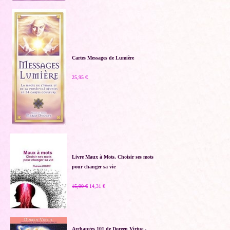
Cartes Messages de Lumière
25,95 €
Livre Maux à Mots, Choisir ses mots
pour changer sa vie
15,90 €
14,31 €
Archanges 101 de Doreen Virtue -