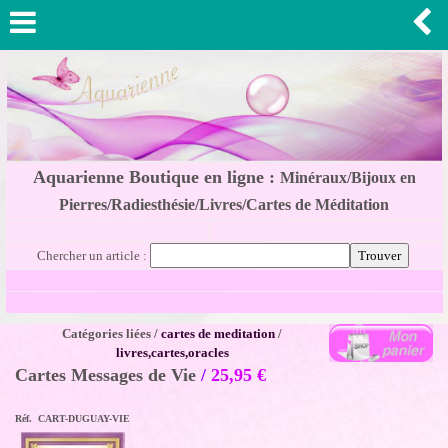
Aquarienne Boutique en ligne :
Minéraux/Bijoux en
Pierres/Radiesthésie/Livres/Cartes de Méditation
Chercher un article :
Catégories liées /
cartes de meditation
/
livres,cartes,oracles
Cartes Messages de Vie
/
25,95
€
Réf. CART-DUGUAY-VIE