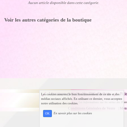
Aucun article disponible dans cette catégorie.
Voir les autres catégories de la boutique
Livraison gratuite dès 70€ d'achats
Pai
Les cookies assurent le bon fonctionnement de ce site et des
médias sociaux affichés. En utilisant ce dernier, vous acceptez
Les informations sur les vertus des Pierr
notre utilisation des cookies.
Conditions Générales de Vente
|
Ment
En savoir plus sur les cookies
OK