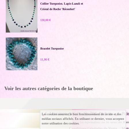
Collier Turquoise, Lapis-Lazuli et
Cristal de Roche 'Réconfort'
130,00 €
Bracelet Turquoise
11,96 €
Voir les autres catégories de la boutique
Livraison gratuite dès 70€ d'achats
Pai
Les cookies assurent le bon fonctionnement de ce site et des
médias sociaux affichés. En utilisant ce dernier, vous acceptez
Les informations sur les vertus des Pierr
notre utilisation des cookies.
Conditions Générales de Vente
|
Ment