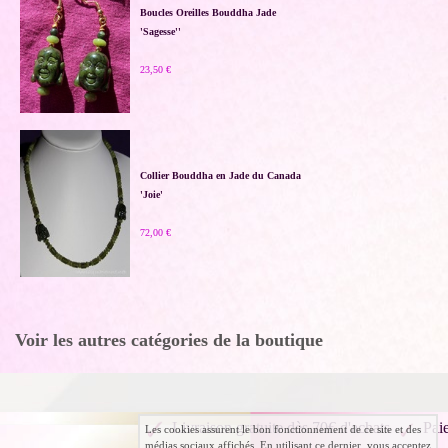
Boucles Oreilles Bouddha Jade
'Sagesse''
23,50 €
Collier Bouddha en Jade du Canada
'Joie'
72,00 €
Voir les autres catégories de la boutique
Livraison gratuite dès 70€ d'achats
Pai
Les cookies assurent le bon fonctionnement de ce site et des
médias sociaux affichés. En utilisant ce dernier, vous acceptez