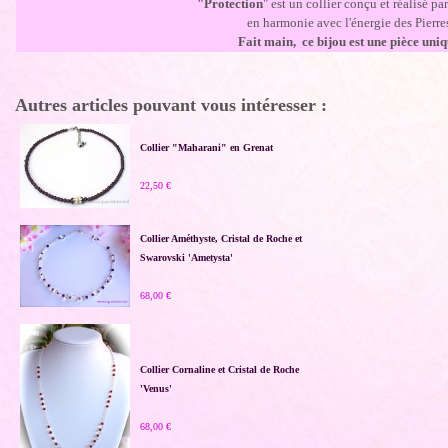
"Protection
" est un collier conçu et réalisé pa
en harmonie avec l'énergie des Pierre
Fait main, ce bijou est une pièce uniq
Autres articles pouvant vous intéresser :
Collier "Maharani" en Grenat
22,50 €
Collier Améthyste, Cristal de Roche et
Swarovski 'Ametysta'
68,00 €
Collier Cornaline et Cristal de Roche
'Venus'
68,00 €