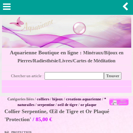
Aquarienne Boutique en ligne :
Minéraux/Bijoux en
Pierres/Radiesthésie/Livres/Cartes de Méditation
Chercher un article :
Catégories liées /
colliers
/
bijoux
/
creations aquarienne
/
*
naturailes
/
serpentine
/
oeil de tigre
/
or plaque
Collier Serpentine, Œil de Tigre et Or Plaqué
'Protection'
/
85,00
€
Réf. PROTECTION