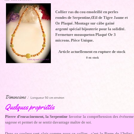
Collier ras du cou ensoleillé en perles
rondes de Serpentine,Œil de Tigre Jaune et
Or Plaqué. Montage sur câbe gainé
argenté spécial bijouterie pour la solidité.
Fermeture mousqueton Plaqué Or 3
microns. Pièce Unique.
Article actuellement en rupture de stock
0 en stock
Dimensions :
Longueur 50 cm environ
Quelques propriétés
Pierre d’enracinement, la Serpentine
favorise la compréhension des événement
sagesse et permet de se sentir davantage maître de soi.
Dans sa couleur vert clair comme pour ce collier, c’est la Pierre de l’Infini