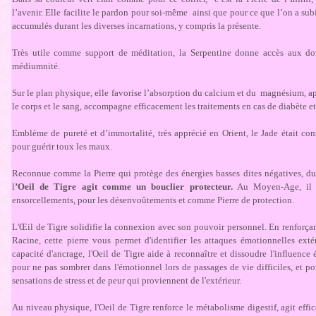
l’avenir. Elle facilite le pardon pour soi-même ainsi que pour ce que l’on a sub
accumulés durant les diverses incarnations, y compris la présente.
Très utile comme support de méditation, la Serpentine donne accès aux don
médiumnité.
Sur le plan physique, elle favorise l’absorption du calcium et du magnésium, apa
le corps et le sang, accompagne efficacement les traitements en cas de diabète 
Emblème de pureté et d’immortalité, très apprécié en Orient, le Jade était c
pour guérir toux les maux.
Reconnue comme la Pierre qui protège des énergies basses dites négatives, du
l
’Oeil de Tigre agit comme un bouclier protecteur.
Au Moyen-Age, il ét
ensorcellements, pour les désenvoûtements et comme Pierre de protection.
L'Œil de Tigre solidifie la connexion avec son pouvoir personnel. En renforçan
Racine, cette pierre vous permet d'identifier les attaques émotionnelles exté
capacité d'ancrage, l'Oeil de Tigre aide à reconnaître et dissoudre l'influenc
pour ne pas sombrer dans l'émotionnel lors de passages de vie difficiles, et p
sensations de stress et de peur qui proviennent de l'extérieur.
Au niveau physique, l'Oeil de Tigre renforce le métabolisme digestif, agit effica