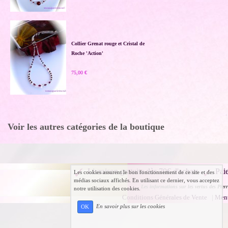
Collier Grenat rouge et Cristal de
Roche 'Action'
75,00 €
Voir les autres catégories de la boutique
Livraison gratuite dès 70€ d'achats
Pai
Les cookies assurent le bon fonctionnement de ce site et des
médias sociaux affichés. En utilisant ce dernier, vous acceptez
Les informations sur les vertus des Pierr
notre utilisation des cookies.
Conditions Générales de Vente
|
Ment
En savoir plus sur les cookies
OK