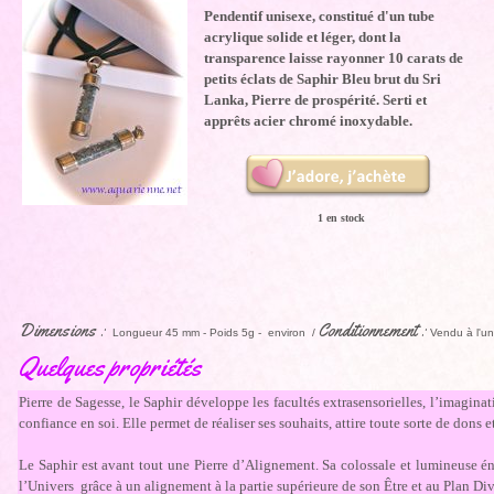
Pendentif unisexe, constitué d'un tube
acrylique solide et léger, dont la
transparence laisse rayonner 10 carats de
petits éclats de Saphir Bleu brut du Sri
Lanka, Pierre de prospérité. Serti et
apprêts acier chromé inoxydable.
1 en stock
Dimensions :
Conditionnement :
Longueur 45 mm - Poids 5g - environ /
Vendu à l'un
Quelques propriétés
Pierre de Sagesse, le Saphir développe les facultés extrasensorielles, l’imaginatio
confiance en soi. Elle permet de réaliser ses souhaits, attire toute sorte de dons e
Le Saphir est avant tout une Pierre d’Alignement. Sa colossale et lumineuse én
l’Univers grâce à un alignement à la partie supérieure de son Être et au Plan Div