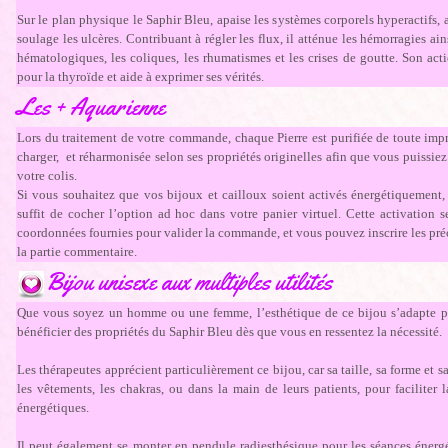
Sur le plan physique le Saphir Bleu, apaise les systèmes corporels hyperactifs, 
soulage les ulcères. Contribuant à régler les flux, il atténue les hémorragies ain
hématologiques, les coliques, les rhumatismes et les crises de goutte. Son act
pour la thyroïde et aide à exprimer ses vérités.
Les + Aquarienne
Lors du traitement de votre commande, chaque Pierre est purifiée de toute impr
charger, et réharmonisée selon ses propriétés originelles afin que vous puissiez
votre colis.
Si vous souhaitez que vos bijoux et cailloux soient activés énergétiquement, p
suffit de cocher l’option ad hoc dans votre panier virtuel. Cette activation 
coordonnées fournies pour valider la commande, et vous pouvez inscrire les pré
la partie commentaire.
Bijou unisexe aux multiples utilités
Que vous soyez un homme ou une femme, l’esthétique de ce bijou s’adapte par
bénéficier des propriétés du Saphir Bleu dès que vous en ressentez la nécessité.
Les thérapeutes apprécient particulièrement ce bijou, car sa taille, sa forme et s
les vêtements, les chakras, ou dans la main de leurs patients, pour faciliter 
énergétiques.
Il peut également se monter en pendule radiesthésique pour les séances énergét