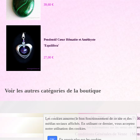
39,60 €
Pendentif Cœur Hématite et Améthyste
'Equilibra'
27,00 €
Voir les autres catégories de la boutique
Livraison gratuite dès 70€ d'achats
Pai
Les cookies assurent le bon fonctionnement de ce site et des
médias sociaux affichés. En utilisant ce dernier, vous acceptez
Les informations sur les vertus des Pierr
notre utilisation des cookies.
Conditions Générales de Vente
|
Ment
En savoir plus sur les cookies
OK