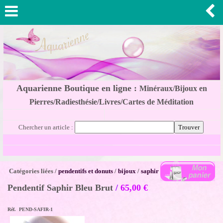
Aquarienne Boutique en ligne :
Minéraux/Bijoux en
Pierres/Radiesthésie/Livres/Cartes de Méditation
Chercher un article :
Catégories liées /
pendentifs et donuts
/
bijoux
/
saphir
Pendentif Saphir Bleu Brut
/
65,00
€
Réf. PEND-SAFIR-1