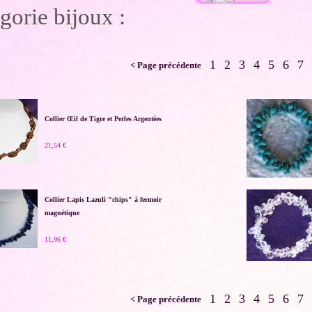
gorie bijoux :
1
2
3
4
5
6
7
< Page précédente
Collier Œil de Tigre et Perles Argentées
21,54 €
Collier Lapis Lazuli "chips" à fermoir
magnétique
11,96 €
1
2
3
4
5
6
7
< Page précédente