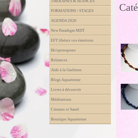
THÉRAPIES & SÉANCES
Caté
FORMATIONS / STAGES
AGENDA 2026
New Paradigm MDT
EFT libérez vos émotions
Ho'oponopono
Reliances
Aide à la Guérison
Blogs Aquarienne
Livres à découvrir
Méditations
Cristaux et Santé
Boutique Aquarienne