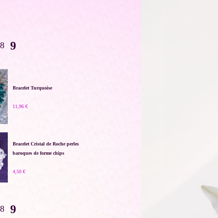
9
8
Bracelet Turquoise
11,96 €
Bracelet Cristal de Roche perles
baroques de forme chips
4,50 €
9
8