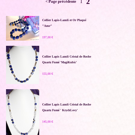
2
1
< Page précédente
Collier Lapis-Lazuli et Or Plaqué
"Azur"
197,00 €
Collier Lapis Lazuli Cristal de Roche
Quartz Fumé 'MagiKubic'
155,00 €
Collier Lapis Lazuli Cristal de Roche
Quartz Fumé ' KrychLovy'
145,00 €