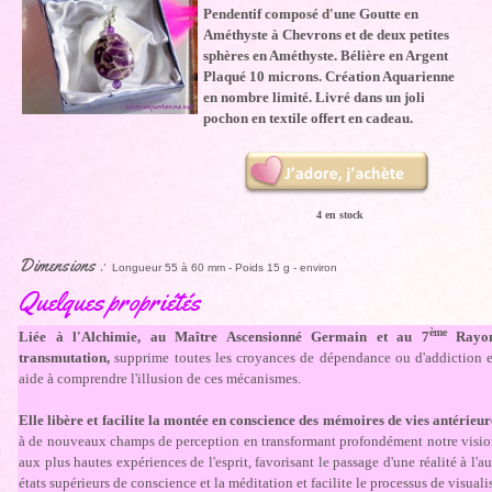
Pendentif composé d'une Goutte en
Améthyste à Chevrons et de deux petites
sphères en Améthyste. Bélière en Argent
Plaqué 10 microns. Création Aquarienne
en nombre limité. Livré dans un joli
pochon en textile offert en cadeau.
4 en stock
Dimensions :
Longueur 55 à 60 mm - Poids 15 g - environ
Quelques propriétés
ème
L
iée à l'Alchimie, au Maître Ascensionné Germain et au 7
Rayo
transmutation,
supprime toutes les croyances de dépendance ou d'addiction et
aide à comprendre l'illusion de ces mécanismes.
Elle libère et facilite la montée en conscience des mémoires de vies antérieur
à de nouveaux champs de perception en transformant profondément notre vision 
aux plus hautes expériences de l'esprit, favorisant le passage d'une réalité à l'aut
états supérieurs de conscience et la méditation et facilite le processus de visuali