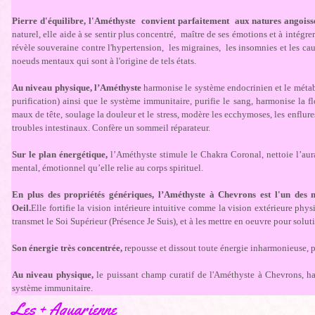
Pierre d'équilibre,
l'Améthyste convient parfaitement aux natures angoiss
naturel, elle aide à se sentir plus concentré, maître de ses émotions et à intégre
révèle souveraine contre l'hypertension, les migraines, les insomnies et les ca
noeuds mentaux qui sont à l'origine de tels états.
Au niveau physique, l’Améthyste
harmonise le système endocrinien et le métab
purification) ainsi que le système immunitaire, purifie le sang, harmonise la f
maux de tête, soulage la douleur et le stress, modère les ecchymoses, les enflure
troubles intestinaux. Confère un sommeil réparateur.
Sur le plan énergétique,
l’Améthyste stimule le Chakra Coronal, nettoie l’aura
mental, émotionnel qu’elle relie au corps spirituel.
En plus des propriétés génériques, l’Améthyste à Chevrons est l'un des
Oeil.
Elle fortifie la vision intérieure intuitive comme la vision extérieure phy
transmet le Soi Supérieur (Présence Je Suis), et à les mettre en oeuvre pour solu
Son énergie très concentrée,
repousse et dissout toute énergie inharmonieuse, puri
Au niveau physique,
le puissant champ curatif de l'Améthyste à Chevrons, ha
système immunitaire.
Les + Aquarienne