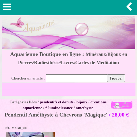
Aquarienne Boutique en ligne :
Minéraux/Bijoux en
Pierres/Radiesthésie/Livres/Cartes de Méditation
Chercher un article :
Catégories liées /
pendentifs et donuts
/
bijoux
/
creations
aquarienne
/
* luminaissance
/
amethyste
Pendentif Améthyste à Chevrons 'Magique'
/
28,00
€
Réf. MAGIQUE