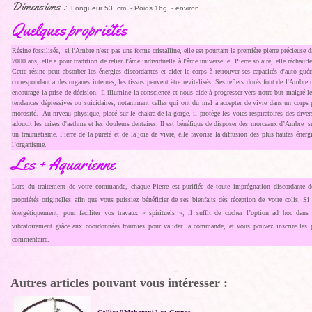
Dimensions :
Longueur 53 cm - Poids 16g - environ
Quelques propriétés
Résine fossilisée, si l'Ambre n'est pas une forme cristalline, elle est pourtant la première pierre précieuse 
7000 ans, elle a pour tradition de relier l'âme individuelle à l'âme universelle. Pierre solaire, elle réchauf
Cette résine peut absorber les énergies discordantes et aider le corps à retrouver ses capacités d'auto gu
correspondant à des organes internes, les tissus peuvent être revitalisés. Ses reflets dorés font de l'Ambre
encourage la prise de décision. Il illumine la conscience et nous aide à progresser vers notre but malgré le
tendances dépressives ou suicidaires, notamment celles qui ont du mal à accepter de vivre dans un corps ph
morosité. Au niveau physique, placé sur le chakra de la gorge, il protège les voies respiratoires des divers
adoucit les crises d'asthme et les douleurs dentaires. Il est bénéfique de disposer des morceaux d’Ambre s
un traumatisme. Pierre de la pureté et de la joie de vivre, elle favorise la diffusion des plus hautes énergie
l’organisme.
Les + Aquarienne
Lors du traitement de votre commande, chaque Pierre est purifiée de toute imprégnation discordante d
propriétés originelles afin que vous puissiez bénéficier de ses bienfaits dès réception de votre colis. S
énergétiquement, pour faciliter vos travaux « spirituels », il suffit de cocher l’option ad hoc dans v
vibratoirement grâce aux coordonnées fournies pour valider la commande, et vous pouvez inscrire les 
commentaire.
Autres articles pouvant vous intéresser :