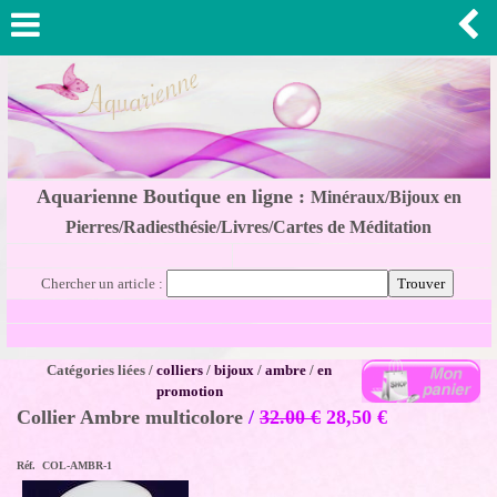
Aquarienne Boutique en ligne :
Minéraux/Bijoux en
Pierres/Radiesthésie/Livres/Cartes de Méditation
Chercher un article :
Catégories liées /
colliers
/
bijoux
/
ambre
/
en
promotion
Collier Ambre multicolore
/
32.00 €
28,50
€
Réf. COL-AMBR-1