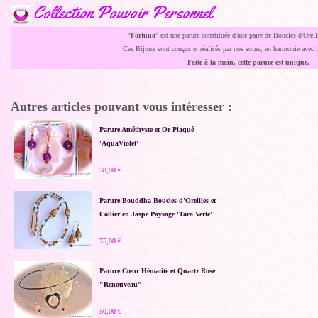
Collection Pouvoir Personnel
"
Fortuna
" est une parure constituée d'une paire de Boucles d'Oreill
Ces Bijoux sont conçus et réalisés par nos soins, en harmonie avec l'
Faite à la main, cette parure est unique.
Autres articles pouvant vous intéresser :
Parure Améthyste et Or Plaqué
'AquaViolet'
38,00 €
Parure Bouddha Boucles d'Oreilles et
Collier en Jaspe Paysage 'Tara Verte'
75,00 €
Parure Cœur Hématite et Quartz Rose
"Renouveau"
50,00 €