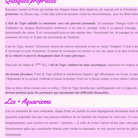
Quelques propriétés
Reconnue comme la Pierre qui protège des énergies basses dites négatives, du mauvais œil et d’éventuel
protecteur.
Au Moyen-Age, il était déjà utilisé en amulette contre les ensorcellements, pour les désenvoût
L'Œil de Tigre solidifie la connexion avec son pouvoir personnel.
En renforçant l'énergie vitale e
d'identifier les attaques émotionnelles extérieures et de vous en protéger. Grâce à sa capacité d'ancrage, 
émotionnelle des autres. Il est recommandé pour ne pas sombrer dans l'émotionnel lors de passages de vie d
sensations de stress et de peur qui proviennent de l'extérieur.
L’œil de Tigre, montre l’utilisation correcte du pouvoir personnel et met en valeur l’intégrité. Il aide à atte
et favorisant la clarté d’intention. Il permet de reconnaitre ses besoins et ceux des autres et de faire le dist
de la volonté et ancre le changement dans le corps physique.
ème
Placé près du chakra du 3
Œil, l
’œil de Tigre renforce les dons psychiques,
harmonise les chakras in
Au niveau physique,
l'Oeil de Tigre renforce le métabolisme digestif, agit efficacement sur la rate, le pancré
l’alignement de la colonne vertébrale et limite la douleur. Porté sur le plexus solaire, il peut calmer l’asthm
Dans sa forme dorée comme pour ce collier, l’Oeil de Tigre travaille plus spécifiquement avec le chakra du ple
devient précieux pour les personnes qui rencontrent des difficultés financières.
Les + Aquarienne
Lors du traitement de votre commande, chaque Pierre est purifiée de toute imprégnation discordante dont ell
propriétés originelles afin que vous puissiez bénéficier de ses bienfaits dès réception de votre colis. Si vou
énergétiquement, pour faciliter vos travaux « spirituels », il suffit de cocher l’option ad hoc dans votre pani
vibratoirement grâce aux coordonnées fournies pour valider la commande, et vous pouvez inscrire les précis
commentaire.