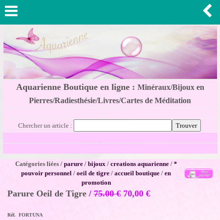
Aquarienne Boutique en ligne :
Minéraux/Bijoux en
Pierres/Radiesthésie/Livres/Cartes de Méditation
Chercher un article :
Catégories liées /
parure
/
bijoux
/
creations aquarienne
/
*
pouvoir personnel
/
oeil de tigre
/
accueil boutique
/
en
promotion
Parure Oeil de Tigre
/
75.00 €
70,00
€
Réf. FORTUNA