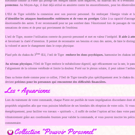
Reconnue comme la Pierre qui protège des énergies basses dites négatives, du mauvais œil et d’éventuels
protecteur.
Au Moyen-Age, il était déjà utilisé en amulette contre les ensorcellements, pour les désenvoût
L'Œil de Tigre solidifie la connexion avec son pouvoir personnel. En renforçant l'énergie vitale et 
d'identifier les attaques émotionnelles extérieures et de vous en protéger.
Grâce à sa capacité d'ancrage,
émotionnelle des autres. Il est recommandé pour ne pas sombrer dans l'émotionnel lors de passages de vie d
sensations de stress et de peur qui proviennent de l'extérieur.
L’œil de Tigre, montre l’utilisation correcte du pouvoir personnel et met en valeur l’intégrité.
Il aide à att
et favorisant la clarté d’intention. Il permet de reconnaitre ses besoins et ceux des autres, de faire le disting
la volonté et ancre le changement dans le corps physique.
ème
Placé près du chakra du 3
Œil, l’œil de Tigre
renforce les dons psychiques,
harmonise les chakras inf
Au niveau physique,
l'Oeil de Tigre renforce le métabolisme digestif, agit efficacement sur la rate, le pancré
l’alignement de la colonne vertébrale et limite la douleur. Porté sur le plexus solaire, il peut calmer l’asthm
Dans sa forme dorée comme pour ce collier, l’Oeil de Tigre travaille plus spécifiquement avec le chakra du ple
devient
précieux pour les personnes qui rencontrent des difficultés financières.
Les + Aquarienne
Lors du traitement de votre commande, chaque Pierre est purifiée de toute imprégnation discordante dont ell
propriétés originelles afin que vous puissiez bénéficier de ses bienfaits dès réception de votre colis. Si vou
énergétiquement, pour faciliter vos travaux « spirituels », il suffit de cocher l’option ad hoc dans votre pani
vibratoirement grâce aux coordonnées fournies pour valider la commande, et vous pouvez inscrire les précis
commentaire.
Collection "Pouvoir Personnel"