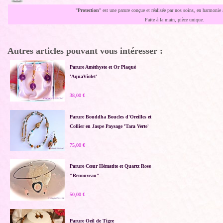
"
Protection
" est une parure conçue et réalisée par nos soins, en harmonie a
Faite à la main, pièce unique.
Autres articles pouvant vous intéresser :
Parure Améthyste et Or Plaqué
'AquaViolet'
38,00 €
Parure Bouddha Boucles d'Oreilles et
Collier en Jaspe Paysage 'Tara Verte'
75,00 €
Parure Cœur Hématite et Quartz Rose
"Renouveau"
50,00 €
Parure Oeil de Tigre