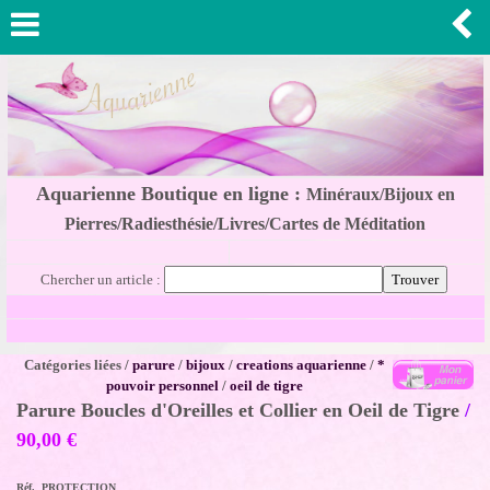
Aquarienne Boutique en ligne :
Minéraux/Bijoux en
Pierres/Radiesthésie/Livres/Cartes de Méditation
Chercher un article :
Catégories liées /
parure
/
bijoux
/
creations aquarienne
/
*
pouvoir personnel
/
oeil de tigre
Parure Boucles d'Oreilles et Collier en Oeil de Tigre
/
90,00
€
Réf. PROTECTION