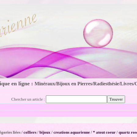
que en ligne :
Minéraux/Bijoux en Pierres/Radiesthésie/Livres/
Chercher un article :
gories liées /
colliers
/
bijoux
/
creations aquarienne
/
* atout coeur
/
quartz ros