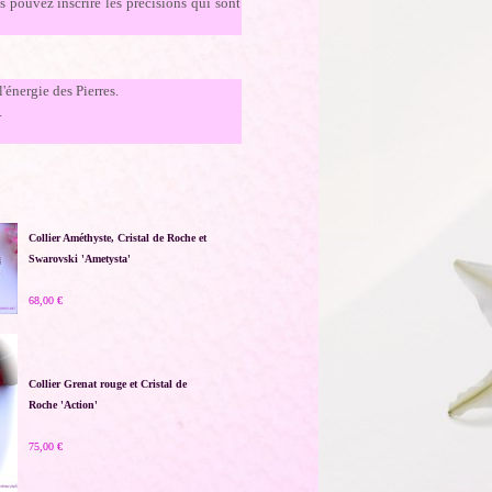
 pouvez inscrire les précisions qui sont
'énergie des Pierres.
.
Collier Améthyste, Cristal de Roche et
Swarovski 'Ametysta'
68,00 €
Collier Grenat rouge et Cristal de
Roche 'Action'
75,00 €