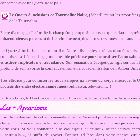
concernée avec un Quartz Rose poli.
Le Quartz à inclusions de Tourmaline Noire,
(Schorl), réunit les propriétés
de la Tourmaline.
Pierre d’ancrage, elle fortifie le champ énergétique du corps, ce qui en fait une
préc
inharmonieuses
provenant de l’environnement, des autres personnes, mais aussi de
Le Quartz à inclusions de Tourmaline Noire dissipe les schémas obsolètes crista
conduisent à l’échec. Il apporte une aide précieuse
pour neutraliser l’auto-sabota
et attirer inspiration et abondance
. Son émanation énergétique agit sur les b
profond de soi, favorise la confiance en soi et la conscientisation de l’Amour Unive
Très efficace pour colmater les trous auriques au niveau du corps éthérique, le
protège des ondes électromagnétiques
(ordinateur, télévision,…)
Porté en bijou, le Quartz à inclusions de Tourmaline Noire enveloppe la personne 
Les + Aquarienne
Lors du traitement de votre commande, chaque Pierre est purifiée de toute imprégn
charger, et réharmonisée selon ses propriétés originelles afin que vous puissiez bé
votre colis. Si vous souhaitez que vos bijoux et cailloux soient activés éner
« spirituels », il suffit de cocher l’option ad hoc dans votre panier virtue