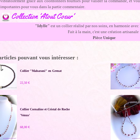
vibratoirement grâce aux coordonnées fournies pour valider la commande, et vous
importantes pour vous dans la partie commentaire.
Collection 'Atout Coeur'
"Idylle"
est un collier réalisé par nos soins, en harmonie avec l
Fait à la main, c'est une création artisanale 
Pièce Unique
articles pouvant vous intéresser :
Collier "Maharani" en Grenat
22,50 €
Collier Cornaline et Cristal de Roche
'Venus'
68,00 €