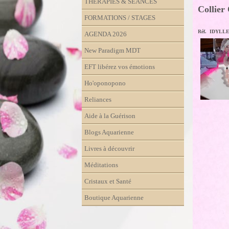
THÉRAPIES & SÉANCES
Collier
FORMATIONS / STAGES
Réf. IDYLL
AGENDA 2026
New Paradigm MDT
EFT libérez vos émotions
Ho'oponopono
Reliances
Aide à la Guérison
Blogs Aquarienne
Livres à découvrir
Méditations
Cristaux et Santé
Boutique Aquarienne