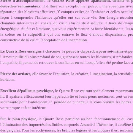
Pierre d’accomplissement
,
le Quartz Rose apporte apaisement, détente et pa
désordres sentimentaux.
Il diffuse son exceptionnel pouvoir thérapeutique avec 
réparation des blessures affectives. Y compris celles de l’enfance et celles occult
façon à comprendre l’influence qu’elles ont sur votre vie. Son énergie réconfor
chambres intérieures du chakra du cœur, afin de de dissoudre la trace de chaq
énergétique. Au fur et à mesure, que vous expérimentez sa force bienfaisante, les r
la colère ou la culpabilité qui ont entravé le flux d’amour, disparaissent pr
constructive de la vie et l’acceptation de l’incarnation.
Le Quartz Rose enseigne à chacun-e le pouvoir du pardon pour soi-même et pou
l’Amour jaillit du plus profond de soi, guérissant toutes les blessures, si profonde
l’empathie,
il
permet de retrouver la confiance en soi
lorsqu’elle a été perdue face 
Pierre des artistes,
elle favorise l’intuition, la création, l’imagination, la sensibil
horizons.
Excellent dépollueur psychique,
le Quartz Rose est tout spécialement recommandé
lit, il apaisera efficacement leur hyperactivité et leurs peurs nocturnes, tout en r
sécurisante pour l’adolescent en période de puberté, elle vous ouvrira les portes
votre propre enfant intérieur.
Sur le plan physique
, le Quartz Rose participe au bon fonctionnement du cœur
l’élimination des impuretés des fluides corporels. Associé à l’hématite, il accélère l
des gerçures. Pour les ecchymoses, les brûlures légères et les cloques il est reco