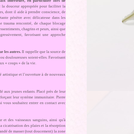
ix intérieure, en particulier lors de
la douceur appropriée pour faciliter la
ées, dont il aide à prendre conscience, de
tante pénètre avec délicatesse dans les
ue trauma rencontré, de chaque blocage
essentiments, chagrins et peurs, ainsi que
ogressivement, favorisant une approche
r les autres.
Il rappelle que la source de
s ou douloureuses soient-elles. Favorisant
aux « coups » de la vie.
ité artistique et l’ouverture à de nouveaux
 aux jeunes enfants. Placé près de leur
enforçant leur système immunitaire. Pierre
 si vous souhaitez entrer en contact avec
 et des vaisseaux sanguins, ainsi qu'à
a cicatrisation des plaies et la résorption
mmandé de masser (tout doucement) la zone