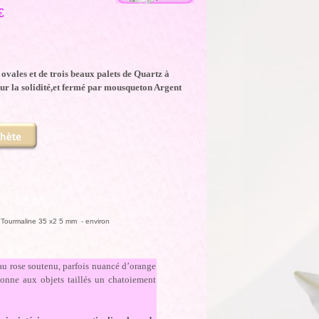
€
ovales et de trois beaux palets de Quartz à
our la solidité,et fermé par mousqueton Argent
 Tourmaline 35 x2 5 mm - environ
 au rose soutenu, parfois nuancé d’orange
donne aux objets taillés un chatoiement