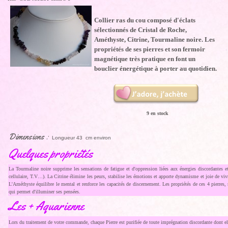
Collier ras du cou composé d'éclats
sélectionnés de Cristal de Roche,
Améthyste, Citrine, Tourmaline noire. Les
propriétés de ses pierres et son fermoir
magnétique très pratique en font un
bouclier énergétique à porter au quotidien.
9 en stock
Dimensions :
Longueur 43 cm environ
Quelques propriétés
La Tourmaline noire supprime les sensations de fatigue et d'oppression liées aux énergies discordantes e
cellulaire, T.V…). La Citrine élimine les peurs, stabilise les émotions et apporte dynamisme et joie de vivre
L'Améthyste équilibre le mental et renforce les capacités de discernement. Les propriétés de ces 4 pierres,
qui permet d'illuminer ses pensées.
Les + Aquarienne
Lors du traitement de votre commande, chaque Pierre est purifiée de toute imprégnation discordante dont ell