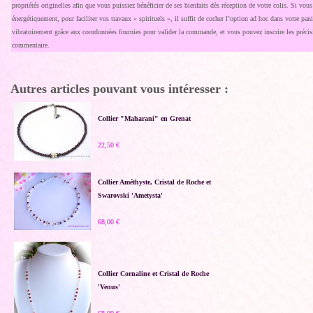
propriétés originelles afin que vous puissiez bénéficier de ses bienfaits dès réception de votre colis. Si vou
énergétiquement, pour faciliter vos travaux « spirituels », il suffit de cocher l’option ad hoc dans votre pani
vibratoirement grâce aux coordonnées fournies pour valider la commande, et vous pouvez inscrire les précis
commentaire.
Autres articles pouvant vous intéresser :
Collier "Maharani" en Grenat
22,50 €
Collier Améthyste, Cristal de Roche et
Swarovski 'Ametysta'
68,00 €
Collier Cornaline et Cristal de Roche
'Venus'