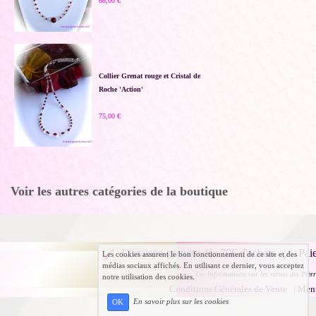
68,00 €
Collier Grenat rouge et Cristal de
Roche 'Action'
75,00 €
Voir les autres catégories de la boutique
Livraison gratuite dès 70€ d'achats
Pai
Les cookies assurent le bon fonctionnement de ce site et des
médias sociaux affichés. En utilisant ce dernier, vous acceptez
Les informations sur les vertus des Pierr
notre utilisation des cookies.
Conditions Générales de Vente
|
Ment
En savoir plus sur les cookies
OK