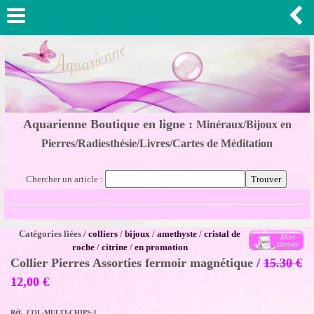
Aquarienne Boutique en ligne :
Minéraux/Bijoux en
Pierres/Radiesthésie/Livres/Cartes de Méditation
Chercher un article :
Catégories liées /
colliers
/
bijoux
/
amethyste
/
cristal de
roche
/
citrine
/
en promotion
Collier Pierres Assorties fermoir magnétique
/
15.30 €
12,00
€
Réf. COL-MULTI-CHIPS-1