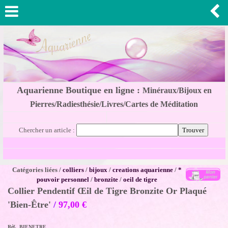
Aquarienne Boutique en ligne :
Minéraux/Bijoux en
Pierres/Radiesthésie/Livres/Cartes de Méditation
Chercher un article :
Catégories liées /
colliers
/
bijoux
/
creations aquarienne
/
*
pouvoir personnel
/
bronzite
/
oeil de tigre
Collier Pendentif Œil de Tigre Bronzite Or Plaqué
'Bien-Être'
/
97,00
€
Réf. BIENETRE