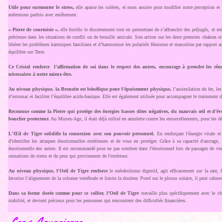
Utile pour surmonter le stress,
elle apaise les colères, et nous assiste pour modifier notre perception e
enfermons parfois avec entêtement.
« Pierre de courtoisie »,
elle fortifie le discernement tout en permettant de s’affranchir des préjugés, et re
précieuse dans les situations de conflit ou de brouille amicale. Son action sur les deux premiers chakras st
libérer les problèmes karmiques familiaux et d’harmoniser les polarités féminine et masculine par rapport au
équilibre sur Terre.
Ce Cristal renforce l’affirmation de soi dans le respect des autres,
encourage à prendre les rên
nécessaires à notre mieux-être.
Au niveau physique, la Bronzite est bénéfique pour l’épuisement physique,
l’assimilation du fer, le
d’estomac et faciliter l’équilibre acido-basique. Elle est également utilisée pour accompagner le traitement 
Reconnue comme la Pierre qui protège des énergies basses dites négatives, du mauvais œil et d’é
bouclier protecteur.
Au Moyen-Age, il était déjà utilisé en amulette contre les ensorcellements, pour les 
L'Œil de Tigre solidifie la connexion avec son pouvoir personnel.
En renforçant l'énergie vitale e
d'identifier les attaques émotionnelles extérieures et de vous en protéger. Grâce à sa capacité d'ancrage, 
émotionnelle des autres. Il est recommandé pour ne pas sombrer dans l'émotionnel lors de passages de vie d
sensations de stress et de peur qui proviennent de l'extérieur.
Au niveau physique, l'Oeil de Tigre renforce
le métabolisme digestif, agit efficacement sur la rate, le
favorise l’alignement de la colonne vertébrale et limite la douleur. Porté sur le plexus solaire, il peut calme
Dans sa forme dorée comme pour ce collier, l’Oeil de Tigre
travaille plus spécifiquement avec le ch
stabilité, et devient précieux pour les personnes qui rencontrent des difficultés financières.