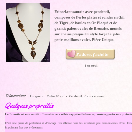
Etincelant sautoir avec pendentif,
composés de Perles plates et rondes en Œil
de Tigre, de boules en Or Plaqué et de
grands palets ovales de Bronzite, montés
sur chaîne plaqué Or style forçat à jolis
petits maillons ovales. Pièce Unique.
1 en stock
Dimensions :
Longueur : Collier 64 cm - Pendentif : 6 cm - environ
Quelques propriétés
La Bronzite est une variété d’Enstatite aux reflets rappelant le bronze, censée apporter une protect
C’est une pierre de protection et d’ancrage très efficace dans les situations peu harmonieuses et/ou lorsq
impuissant face aux événements.