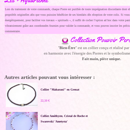
Les + Aquarienne
Lors du traitement de votre commande, chaque Pierre est purifiée de toute imprégnation discordante dont ell
propriétés originelles afin que vous puissiez bénéficier de ses bienfaits dès réception de votre colis. Si vou
énergétiquement, pour faciliter vos travaux « spirituels », il suffit de cocher l’option ad hoc dans votre pani
vibratoirement grâce aux coordonnées fournies pour valider la commande, et vous pouvez inscrire les précis
commentaire.
Collection Pouvoir Pers
"
Bien-Être
" est un collier conçu et réalisé par
en harmonie avec l'énergie des Pierres et le symbolis
Fait main, pièce unique.
Autres articles pouvant vous intéresser :
Collier "Maharani" en Grenat
22,50 €
Collier Améthyste, Cristal de Roche et
Swarovski 'Ametysta'