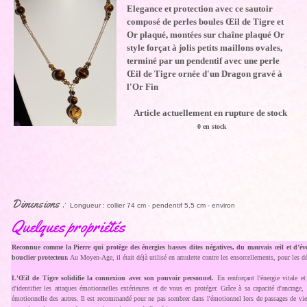
Elegance et protection avec ce sautoir
composé de perles boules Œil de Tigre et
Or plaqué, montées sur chaîne plaqué Or
style forçat à jolis petits maillons ovales,
terminé par un pendentif avec une perle
Œil de Tigre ornée d'un Dragon gravé à
l'Or Fin
Article actuellement en rupture de stock
0 en stock
Dimensions :
Longueur : collier 74 cm - pendentif 5,5 cm - environ
Quelques propriétés
Reconnue comme la Pierre qui protège des énergies basses dites négatives, du mauvais œil et d’év
bouclier protecteur.
Au Moyen-Age, il était déjà utilisé en amulette contre les ensorcellements, pour les 
L'Œil de Tigre solidifie la connexion avec son pouvoir personnel.
En renforçant l'énergie vitale 
d'identifier les attaques émotionnelles extérieures et de vous en protéger. Grâce à sa capacité d'ancrage, 
émotionnelle des autres. Il est recommandé pour ne pas sombrer dans l'émotionnel lors de passages de vie d