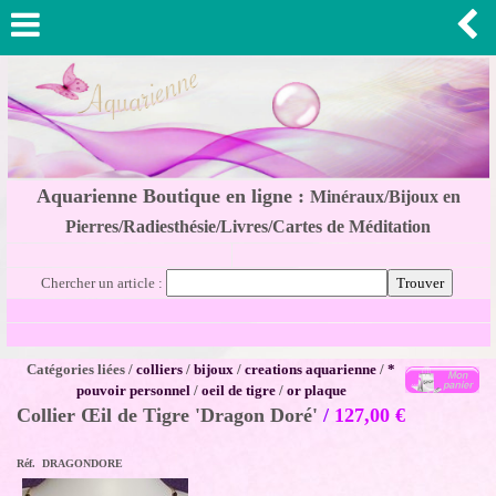
Aquarienne Boutique en ligne :
Minéraux/Bijoux en
Pierres/Radiesthésie/Livres/Cartes de Méditation
Chercher un article :
Catégories liées /
colliers
/
bijoux
/
creations aquarienne
/
*
pouvoir personnel
/
oeil de tigre
/
or plaque
Collier Œil de Tigre 'Dragon Doré'
/
127,00
€
Réf. DRAGONDORE