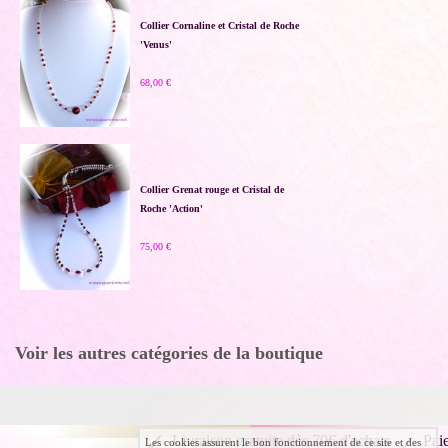
Collier Cornaline et Cristal de Roche
'Venus'
68,00 €
Collier Grenat rouge et Cristal de
Roche 'Action'
75,00 €
Voir les autres catégories de la boutique
Livraison gratuite dès 70€ d'achats
Pai
Les cookies assurent le bon fonctionnement de ce site et des