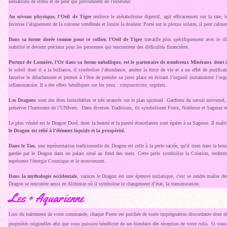
sensations de stress et de peur qui proviennent de l'extérieur.
Au niveau physique, l'Oeil de Tigre
renforce le métabolisme digestif, agit efficacement sur la rate, le 
favorise l’alignement de la colonne vertébrale et limite la douleur. Porté sur le plexus solaire, il peut calme
Dans sa forme dorée comme pour ce collier, l’Oeil de Tigre
travaille plus spécifiquement avec le ch
stabilité et devient précieux pour les personnes qui rencontrent des difficultés financières.
Porteur de Lumière, l’Or dans sa forme métallique, est le partenaire de nombreux Minéraux dont il
le soleil dont il a la brillance, il symbolise l’abondance, amène la force de vie et a un effet de purificatio
favorise le détachement et permet à l’être de prendre sa juste place en évitant l’orgueil (notamment l’org
inflammatoire. Il a des effets bénéfiques sur les yeux : conjonctivite, orgelets.
Les Dragons
sont des êtres formidables et très avancés sur le plan spirituel. Gardiens du savoir universel,
préserver l’harmonie de l’UNIvers. Dans diverses Traditions, ils symbolisent Force, Noblesse et Sagesse et 
Le plus vénéré est le Dragon Doré, dont la beauté et la pureté étincelantes sont égales à sa Sagesse. Il maîtr
le Dragon est relié à l’élément liquide et la prospérité.
Dans le Tao,
une représentation traditionnelle du Dragon est celle à la perle sacrée, qu'il tient dans la bou
gardée par le Dragon dans un palais situé au fond des mers. Cette perle symbolise la Création, renferm
représente l'énergie Cosmique et le mouvement.
Dans la mythologie occidentale
, vaincre le Dragon est une épreuve initiatique, c'est se rendre maître de
Dragon se rencontre aussi en Alchimie où il symbolise le changement d’état, la transmutation.
Les + Aquarienne
Lors du traitement de votre commande, chaque Pierre est purifiée de toute imprégnation discordante dont ell
propriétés originelles afin que vous puissiez bénéficier de ses bienfaits dès réception de votre colis. Si vou