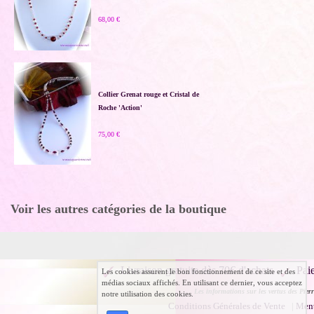
68,00 €
Collier Grenat rouge et Cristal de
Roche 'Action'
75,00 €
Voir les autres catégories de la boutique
Livraison gratuite dès 70€ d'achats
Pai
Les cookies assurent le bon fonctionnement de ce site et des
médias sociaux affichés. En utilisant ce dernier, vous acceptez
Les informations sur les vertus des Pierr
notre utilisation des cookies.
Conditions Générales de Vente
|
Ment