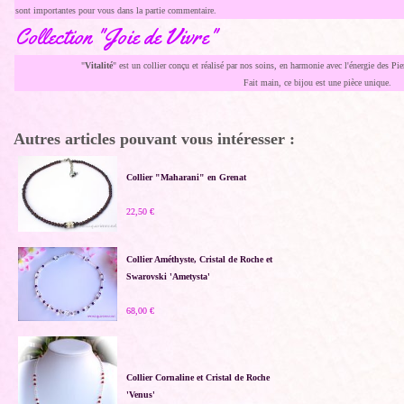
sont importantes pour vous dans la partie commentaire.
Collection "Joie de Vivre"
"
Vitalité
" est un collier conçu et réalisé par nos soins, en harmonie avec l'énergie des 
Fait main, ce bijou est une pièce unique.
Autres articles pouvant vous intéresser :
Collier "Maharani" en Grenat
22,50 €
Collier Améthyste, Cristal de Roche et
Swarovski 'Ametysta'
68,00 €
Collier Cornaline et Cristal de Roche
'Venus'