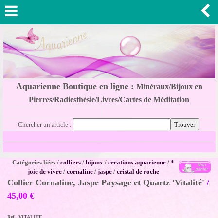
Aquarienne Boutique en ligne :
Minéraux/Bijoux en
Pierres/Radiesthésie/Livres/Cartes de Méditation
Chercher un article :
Catégories liées /
colliers
/
bijoux
/
creations aquarienne
/
*
joie de vivre
/
cornaline
/
jaspe
/
cristal de roche
Collier Cornaline, Jaspe Paysage et Quartz 'Vitalité'
/
45,00
€
Réf. VITALITE