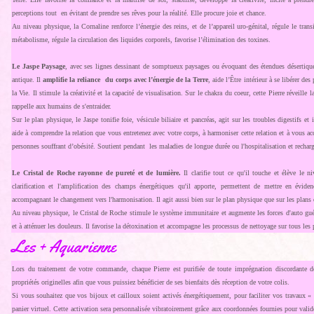
perceptions tout en évitant de prendre ses rêves pour la réalité. Elle procure joie et chance.
Au niveau physique, la Cornaline renforce l’énergie des reins, et de l’appareil uro-génital, régule le trans
métabolisme, régule la circulation des liquides corporels, favorise l’élimination des toxines.
Le Jaspe Paysage
, avec ses lignes dessinant de somptueux paysages ou évoquant des étendues désertique
antique. Il
amplifie la reliance du corps avec l’énergie de la Terre
, aide l’Être intérieur à se libérer des
la Vie. Il stimule la créativité et la capacité de visualisation. Sur le chakra du coeur, cette Pierre réveille l
rappelle aux humains de s'entraider.
Sur le plan physique, le Jaspe tonifie foie, vésicule biliaire et pancréas, agit sur les troubles digestifs et 
aide à comprendre la relation que vous entretenez avec votre corps, à harmoniser cette relation et à vous acc
personnes souffrant d’obésité. Soutient pendant les maladies de longue durée ou l'hospitalisation et recharg
Le Cristal de Roche rayonne de pureté et de lumière.
Il clarifie tout ce qu'il touche et élève le n
clarification et l'amplification des champs énergétiques qu'il apporte, permettent de mettre en éviden
accompagnant le changement vers l'harmonisation. Il agit aussi bien sur le plan physique que sur les plans é
Au niveau physique, le Cristal de Roche stimule le système immunitaire et augmente les forces d'auto guéris
et à atténuer les douleurs. Il favorise la détoxination et accompagne les processus de nettoyage sur tous les 
Les + Aquarienne
Lors du traitement de votre commande, chaque Pierre est purifiée de toute imprégnation discordante d
propriétés originelles afin que vous puissiez bénéficier de ses bienfaits dès réception de votre colis.
Si vous souhaitez que vos bijoux et cailloux soient activés énergétiquement, pour faciliter vos travaux « s
panier virtuel. Cette activation sera personnalisée vibratoirement grâce aux coordonnées fournies pour vali