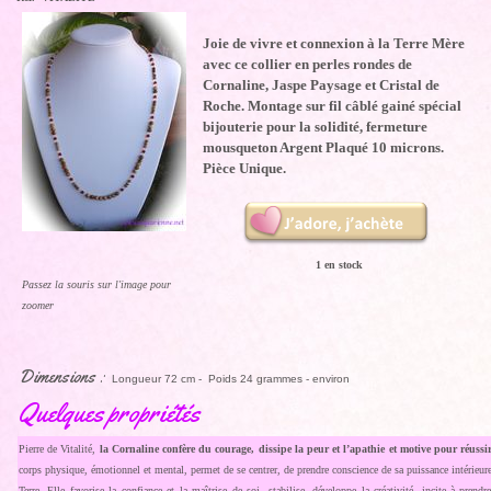
Joie de vivre et connexion à la Terre Mère
avec ce collier en perles rondes de
Cornaline, Jaspe Paysage et Cristal de
Roche. Montage sur fil câblé gainé spécial
bijouterie pour la solidité, fermeture
mousqueton Argent Plaqué 10 microns.
Pièce Unique.
1 en stock
Passez la souris sur l'image pour
zoomer
Dimensions :
Longueur 72 cm - Poids 24 grammes - environ
Quelques propriétés
Pierre de Vitalité,
la Cornaline
confère du courage, dissipe la peur et l’apathie et motive pour réuss
corps physique, émotionnel et mental, permet de se centrer, de prendre conscience de sa puissance intérieure et
Terre. Elle favorise la confiance et la maîtrise de soi, stabilise, développe la créativité, incite à pre