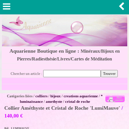
Aquarienne Boutique en ligne :
Minéraux/Bijoux en
Pierres/Radiesthésie/Livres/Cartes de Méditation
Chercher un article :
Catégories liées /
colliers
/
bijoux
/
creations aquarienne
/
*
luminaissance
/
amethyste
/
cristal de roche
Collier Améthyste et Cristal de Roche 'LumiMauve'
/
140,00
€
Réf. LUMIMAUVE