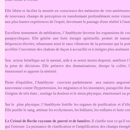
Elle libère et facilite la montée en conscience des mémoires de vies antérieures
de nouveaux champs de perception en transformant profondément notre vision e
aux plus hautes expériences de l'esprit, favorisant le passage d'une réalité à l'autr
Excellent instrument de méditation, l’Améthyste favorise les expansions de co
parapsychiques. Elle génère une forte énergie spirituelle, permet de trans
fréquences élevées, rehaussant ainsi le taux vibratoire de la personne qui la por
accélère l’ouverture des chakras de façon à accueillir et à intégrer plus aisément
Son action bénéfique sur le mental, aide à se sentir moins dispersé, améliore l’i
la prise de décisions. Elle préserve des dramatisations, dissipe la colère, l
émotionnel et apporte la sérénité.
Pierre d'équilibre, l'Améthyste convient parfaitement aux natures angoiss
souveraine contre l'hypertension, les migraines et les insomnies, puisqu'elle di
l'origine de tels états ; soulage la douleur et le stress physique, émotionnel ou 
Sur le plan physique, l’Améthyste fortifie les organes de purification et d’él
Elle purifie le sang, atténue les ecchymoses, les brûlures, les enflures et lutte co
Le Cristal de Roche rayonne de pureté et de lumière.
Il clarifie tout ce qu'il 
qui l'entoure. La puissance de clarification et l'amplification des champs énergé