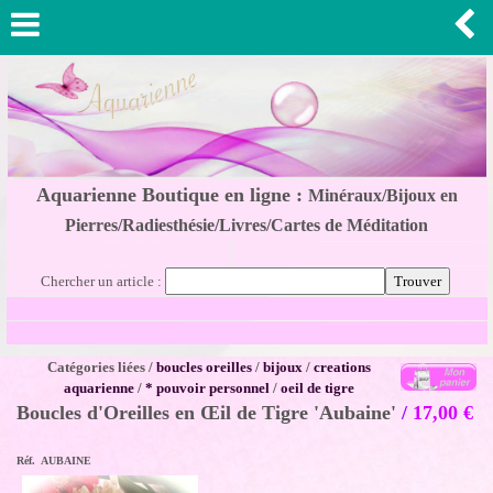
Aquarienne Boutique en ligne :
Minéraux/Bijoux en
Pierres/Radiesthésie/Livres/Cartes de Méditation
Chercher un article :
Catégories liées /
boucles oreilles
/
bijoux
/
creations
aquarienne
/
* pouvoir personnel
/
oeil de tigre
Boucles d'Oreilles en Œil de Tigre 'Aubaine'
/
17,00
€
Réf. AUBAINE