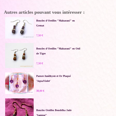
Autres articles pouvant vous intéresser :
Boucles d'Oreilles "Maharani" en
Grenat
7,50 €
Boucles d'Oreilles "Maharani" en Oeil
de Tigre
7,50 €
Parure Améthyste et Or Plaqué
'AquaViolet'
38,00 €
Boucles Oreilles Bouddha Jade
'Sagesse''